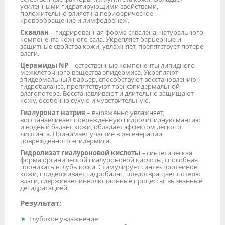
усиленными гидратирующими свойствами,
положительно влияет на периферическое
кровообращение и лимфодренаж.
Сквалан
– гидрированная форма сквалена, натурального
компонента кожного сала. Укрепляет барьерные и
защитные свойства кожи, увлажняет, препятствует потере
влаги.
Церамиды NP
– естественные компоненты липидного
межклеточного вещества эпидермиса. Укрепляют
эпидермальный барьер, способствуют восстановлению
гидробаланса, препятствуют тренсэпидермальной
влагопотере. Восстанавливают и длительно защищают
кожу, особенно сухую и чувствительную.
Гиалуронат натрия
– выраженно увлажняет,
восстанавливает поврежденную гидролипидную мантию
и водный баланс кожи, обладает эффектом легкого
лифтинга. Принимает участие в регенерации
поврежденного эпидермиса.
Гидролизат гиалуроновой кислоты
– синтетическая
форма органической гиалуроновой кислоты, способная
проникать вглубь кожи. Стимулирует синтез протеинов
кожи, поддерживает гидробалнс, предотвращает потерю
влаги, сдерживает инволюционные процессы, вызванные
дегидратацией.
Результат:
Глубокое увлажнение