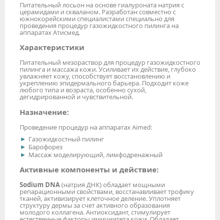
Питательный лосьон на основе гиалуроната натрия с
церамидами и скваланом. Разработан совместно с
южнокорейскими специалистами специально для
проведения процедур газожидкостного пилинга на
аппаратах Атисмед.
Характеристики
Питательный мезораствор для процедур газожидкостного
пилинга и массажа кожи. Усиливает их действие, глубоко
увлажняет кожу, способствует восстановлению и
укреплению эпидермального барьера. Подходит коже
любого типа и возраста, особенно сухой,
дегидрированной и чувствительной.
Назначение:
Проведение процедур на аппаратах Aimed:
Газожидкостный пилинг
Барофорез
Массаж моделирующий, лимфодренажный
Активные компоненты и действие:
Sodium DNA
(натрия ДНК) обладает мощными
репарационными свойствами, восстанавливает трофику
тканей, активизирует клеточное деление. Уплотняет
структуру дермы за счет активного образования
молодого коллагена. Антиоксидант, стимулирует
естественные факторы иммунитета кожи. Обладает