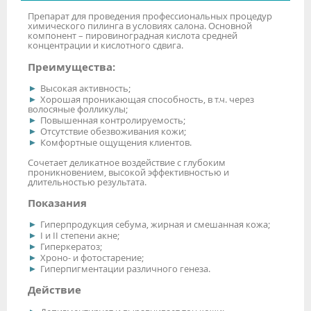
Препарат для проведения профессиональных процедур
химического пилинга в условиях салона. Основной
компонент – пировиноградная кислота средней
концентрации и кислотного сдвига.
Преимущества:
Высокая активность;
Хорошая проникающая способность, в т.ч. через
волосяные фолликулы;
Повышенная контролируемость;
Отсутствие обезвоживания кожи;
Комфортные ощущения клиентов.
Сочетает деликатное воздействие с глубоким
проникновением, высокой эффективностью и
длительностью результата.
Показания
Гиперпродукция себума, жирная и смешанная кожа;
I и II степени акне;
Гиперкератоз;
Хроно- и фотостарение;
Гиперпигментации различного генеза.
Действие