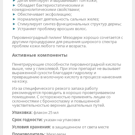
Депигментирует и выравнивает тон кожи;
Обладает бактериостатическими и
комедонолитическими свойствами;
Обеспечивает эксфолиацию;
Нормализует деятельность сальных желез;
Стимулирует синтез функциональных структур дермы;
Устраняет проблему вросших волос.
Пировиноградный пилинг Мезодерм хорошо сочетается с
другими процедурами для решения широкого спектра
проблем кожи любого типа и возраста.
Активные компоненты
Пенетрирующие способности пировиноградной кислоты
выше, чем у гликолевой. При этом препарат не вызывает
выраженной сухости благодаря гидролизу и
превращению в молочную кислоту в процессе нанесения
на кожу.
Из-за специфического резкого запаха работу
рекомендуется проводить в хорошо проветриваемом
помещении. С осторожностью применять лицам со
склонностями с бронхоспазму и повышенной
чувствительностью верхних дыхательных путей.
Упаковка:
флакон 25 мл
Срок годности:
указан на упаковке
Условия хранения:
в защищенном от света месте
Производитель:
Мезодерм