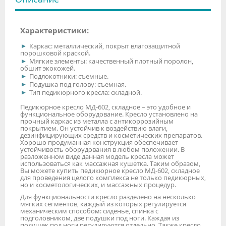
Характеристики:
Каркас: металлический, покрыт влагозащитной
порошковой краской.
Мягкие элементы: качественный плотный поролон,
обшит экокожей.
Подлокотники: съемные.
Подушка под голову: съемная.
Тип педикюрного кресла: складной.
Педикюрное кресло МД-602, складное – это удобное и
функциональное оборудование. Кресло установлено на
прочный каркас из металла с антикоррозийным
покрытием. Он устойчив к воздействию влаги,
дезинфицирующих средств и косметических препаратов.
Хорошо продуманная конструкция обеспечивает
устойчивость оборудования в любом положении. В
разложенном виде данная модель кресла может
использоваться как массажная кушетка. Таким образом,
Вы можете купить педикюрное кресло МД-602, складное
для проведения целого комплекса не только педикюрных,
но и косметологических, и массажных процедур.
Для функциональности кресло разделено на несколько
мягких сегментов, каждый из которых регулируется
механическим способом: сиденье, спинка с
подголовником, две подушки под ноги. Каждая из
подушек под ноги регулируются отдельно. Также кресло