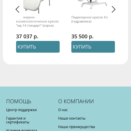
кое
Педикюрно-
Педикюрное кресло Клио
Кр
косметологическое кресло
(гидравлика)
МД
"мд-14 стандарт" (каркас
хром)
37 037
35 500
5
КУПИТЬ
КУПИТЬ
ПОМОЩЬ
О КОМПАНИИ
Центр поддержки
О нас
Гарантия и
Наши контакты
сертификаты
Наши преимущества
Условия возврата