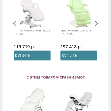
о
Кресло косметологическое
Кресло косметологическое
Ко
HZ-3705
HZ-3708А
"А
эл
119 719
197 418
9
КУПИТЬ
КУПИТЬ
С ЭТИМ ТОВАРОМ СРАВНИВАЮТ