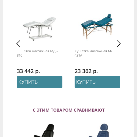
Кушетка массажная МД -
Кушетка массажная МД -
Ку
ло
810
421А
33
33 442
23 362
6
КУПИТЬ
КУПИТЬ
С ЭТИМ ТОВАРОМ СРАВНИВАЮТ