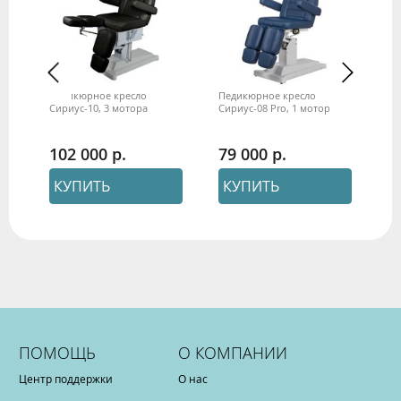
Педикюрное кресло
Педикюрное кресло
Пе
Сириус-10, 3 мотора
Сириус-08 Pro, 1 мотор
Си
102 000
79 000
9
КУПИТЬ
КУПИТЬ
ПОМОЩЬ
О КОМПАНИИ
Центр поддержки
О нас