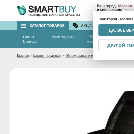
Ваш город:
Москва
8 (495) 565-38-74
8 (800) 775-82-76
(бе
ОСНАЩЕНИЕ САЛОНОВ КРАСОТЫ
Ваш город - Москва
КАТАЛОГ ТОВАРОВ
АКЦИИ И СКИДКИ
БРЕ
ДА, ВСЕ ВЕ
Наши
Распродажа
Оборудование и
Эс
бренды
мебель
м
ДРУГОЙ ГО
Главная
>
Каталог продукции
>
Оборудование и мебель
>
Мебель для салон