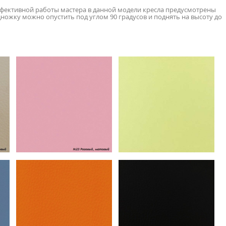
ффективной работы мастера в данной модели кресла предусмотрены
ожку можно опустить под углом 90 градусов и поднять на высоту до