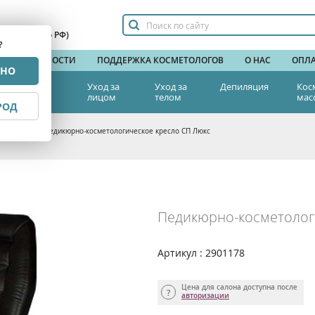
сплатный по РФ)
?
НДЫ
НОВОСТИ
ПОДДЕРЖКА КОСМЕТОЛОГОВ
О НАС
ОПЛА
РНО
тетическая
Уход за
Уход за
Депиляция
Кос
едицина
лицом
телом
мас
РОД
а красоты
>
Педикюрно-косметологическое кресло СП Люкс
Педикюрно-косметолог
Артикул : 2901178
Цена для салона доступна после
авторизации