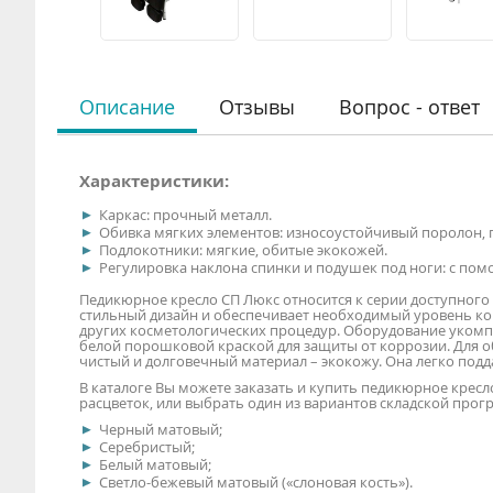
Описание
Отзывы
Вопрос - ответ
Характеристики:
Каркас: прочный металл.
Обивка мягких элементов: износоустойчивый поролон, 
Подлокотники: мягкие, обитые экокожей.
Регулировка наклона спинки и подушек под ноги: с по
Педикюрное кресло СП Люкс относится к серии доступног
стильный дизайн и обеспечивает необходимый уровень ко
других косметологических процедур. Оборудование укомп
белой порошковой краской для защиты от коррозии. Для 
чистый и долговечный материал – экокожу. Она легко подда
В каталоге Вы можете заказать и купить педикюрное крес
расцветок, или выбрать один из вариантов складской прог
Черный матовый;
Серебристый;
Белый матовый;
Светло-бежевый матовый («слоновая кость»).