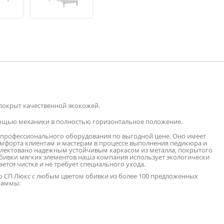
покрыт качественной экокожей.
мощью механики в полностью горизонтальное положение.
о профессионального оборудования по выгодной цене. Оно имеет
мфорта клиентам и мастерам в процессе выполнения педикюра и
лектовано надежным устойчивым каркасом из металла, покрытого
обивки мягких элементов наша компания использует экологически
ется чистке и не требует специального ухода.
ло СП Люкс с любым цветом обивки из более 100 предложенных
раммы: