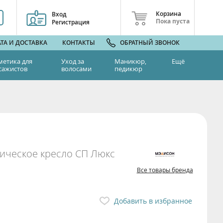
Корзина
Вход
Пока пуста
Регистрация
ТА И ДОСТАВКА
КОНТАКТЫ
ОБРАТНЫЙ ЗВОНОК
метика для
Уход за
Маникюр,
Ещё
сажистов
волосами
педикюр
ическое кресло СП Люкс
Все товары бренда
Добавить в избранное