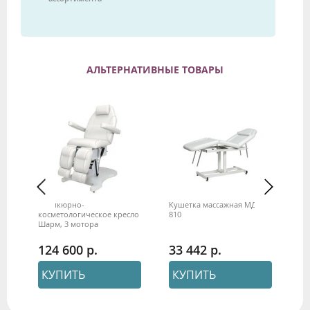
АЛЬТЕРНАТИВНЫЕ ТОВАРЫ
Педикюрно-
Кушетка массажная МД -
Ку
 2
косметологическое кресло
810
42
Шарм, 3 мотора
124 600
33 442
2
КУПИТЬ
КУПИТЬ