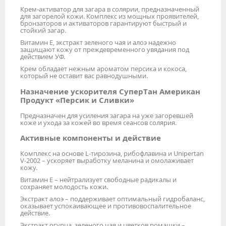
Крем-активатор для загара в солярии, предназначенный
для загорелой кожи. Комплекс из мощных проявителей,
бронзаторов и активаторов гарантируют быстрый и
стойкий загар.
Витамин Е, экстракт зеленого чая и алоэ надежно
защищают кожу от преждевременного увядания под
действием УФ.
Крем обладает нежным ароматом персика и кокоса,
который не оставит вас равнодушными.
Назначение ускорителя СуперТан Американ
Продукт «Персик и Сливки»
Предназначен для усиления загара на уже загоревшей
коже и ухода за кожей во время сеансов солярия.
Активные компоненты и действие
Комплекс на основе L-тирозина, рибофлавина и Unipertan
V-2002 – ускоряет выработку меланина и омолаживает
кожу.
Витамин E – нейтрализует свободные радикалы и
сохраняет молодость кожи.
Экстракт алоэ – поддерживает оптимальный гидробаланс,
оказывает успокаивающее и противовоспалительное
действие.
Экстракт огурца, зеленого чая и цветков ромашки –