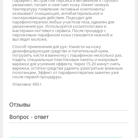
Парафин с экстрактом персика и витамином Е глубоко
увлажняет, питает и смягчает кожу. Имеет низкую
температуру плавления. Активные компоненты
оказывают очищающее, антибактериальное и
омолаживающее действие. Подходит для
парафинотерапии любых участков тела, идеален для
увлажнения рук. Используется косметологами и
мастерами ногтевого сервиса. После процедур с
персиковым парафином кожа становится нежной и
выглядит моложе.
Способ применения для рук: Нанести на кожу
дезинфицирующее средство и питательный крем,
погрузить кисти в ванночку с парафином несколько раз.
Надеть специальные пластиковые пакеты и махровые
варежки для усиления эффекта. Через 15-20 минут снять
варежки, остатки средства удалить разогретым влажным
полотенцем. Эффект от парафинотерапии заметен уже
после первой процедуры.
Упаковка: 450 г.
Отзывы
Вопрос - ответ