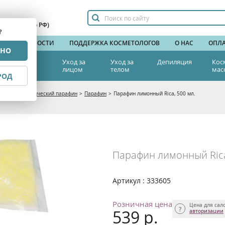
сплатный по РФ)
?
НДЫ
НОВОСТИ
ПОДДЕРЖКА КОСМЕТОЛОГОВ
О НАС
ОПЛА
РНО
тетическая
Уход за
Уход за
Депиляция
Кос
едицина
лицом
телом
мас
РОД
тика
>
Косметический парафин
>
Парафин
>
Парафин лимонный Rica, 500 мл.
Парафин лимонный Rica
Артикул : 333605
Розничная цена
Цена для сал
539 р.
авторизации