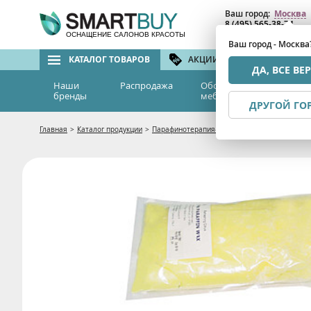
Ваш город:
Москва
8 (495) 565-38-74
8 (800) 775-82-76
(бе
ОСНАЩЕНИЕ САЛОНОВ КРАСОТЫ
Ваш город - Москва
КАТАЛОГ ТОВАРОВ
АКЦИИ И СКИДКИ
БРЕ
ДА, ВСЕ ВЕ
Наши
Распродажа
Оборудование и
Эс
бренды
мебель
м
ДРУГОЙ ГО
Главная
>
Каталог продукции
>
Парафинотерапия- парафин, ванночки, косме