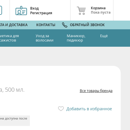
Корзина
Вход
Пока пуста
Регистрация
ТА И ДОСТАВКА
КОНТАКТЫ
ОБРАТНЫЙ ЗВОНОК
метика для
Уход за
Маникюр,
Ещё
сажистов
волосами
педикюр
, 500 мл.
Все товары бренда
Добавить в избранное
она доступна после