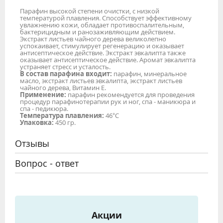
Парафин высокой степени очистки, с низкой
температурой плавления. Способствует эффективному
увлажнению кожи, обладает противоспалительным,
бактерицидным и ранозаживляющим действием.
Экстракт листьев чайного дерева великолепно
успокаивает, стимулирует регенерацию и оказывает
антисептическое действие. Экстракт эвкалипта также
оказывает антисептическое действие. Аромат эвкалипта
устраняет стресс и усталость.
В состав парафина входит:
парафин, минеральное
масло, экстракт листьев эвкалипта, экстракт листьев
чайного дерева, Витамин Е.
Применение:
парафин рекомендуется для проведения
процедур парафинотерапии рук и ног, спа - маникюра и
спа - педикюра.
Температура плавления:
46°С
Упаковка:
450 гр.
Отзывы
Вопрос - ответ
Акции