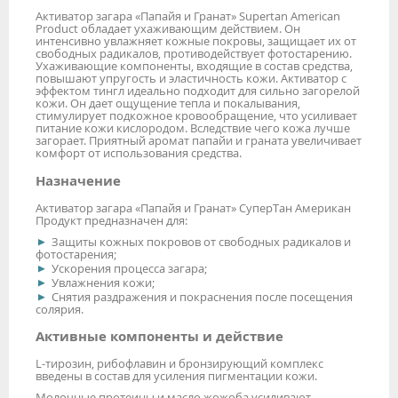
Активатор загара «Папайя и Гранат» Supertan American
Product обладает ухаживающим действием. Он
интенсивно увлажняет кожные покровы, защищает их от
свободных радикалов, противодействует фотостарению.
Ухаживающие компоненты, входящие в состав средства,
повышают упругость и эластичность кожи. Активатор с
эффектом тингл идеально подходит для сильно загорелой
кожи. Он дает ощущение тепла и покалывания,
стимулирует подкожное кровообращение, что усиливает
питание кожи кислородом. Вследствие чего кожа лучше
загорает. Приятный аромат папайи и граната увеличивает
комфорт от использования средства.
Назначение
Активатор загара «Папайя и Гранат» СуперТан Американ
Продукт предназначен для:
Защиты кожных покровов от свободных радикалов и
фотостарения;
Ускорения процесса загара;
Увлажнения кожи;
Снятия раздражения и покраснения после посещения
солярия.
Активные компоненты и действие
L-тирозин, рибофлавин и бронзирующий комплекс
введены в состав для усиления пигментации кожи.
Молочные протеины и масло жожоба усиливают