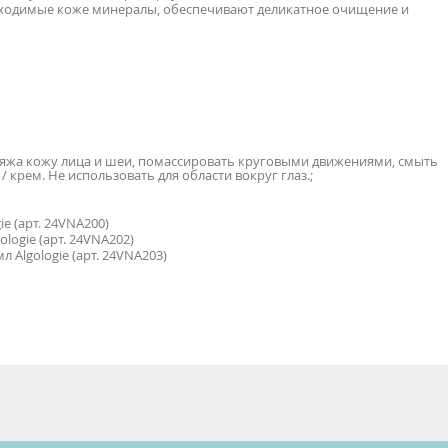
ходимые коже минералы, обеспечивают деликатное очищение и
кияжа кожу лица и шеи, помассировать круговыми движениями, смыть
 крем. Не использовать для области вокруг глаз.;
e (арт. 24VNA200)
ogie (арт. 24VNA202)
lgologie (арт. 24VNA203)