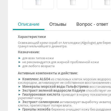
Описание
Отзывы
Вопрос - ответ
Характеристики
Освежающий крем-скраб от Алголоджи (Algologie) для б
гранул мельчайшего диаметра.
Назначение:
для всех типов кожи
не рекомендуется для жирной проблемной кожи
для любого возраста
Активные компоненты и действие:
Комплекс ALGO4
из стволовых клеток морских водорос
кислородом, активизирует ее собственное восстановление
Минералы морской воды Гольфстрима
восстанавлив
Экстракт зеленой водоросли Кодиум
способствует и
Гиалуроновая кислота
приводит в норму показатели у
укрепляет кожу.
Экстракт саликорнии
активизирует выработку аквапор
клетки, препятствует потере влаги.
Гранулы жожоба
бережно очищают кожу без раздраже