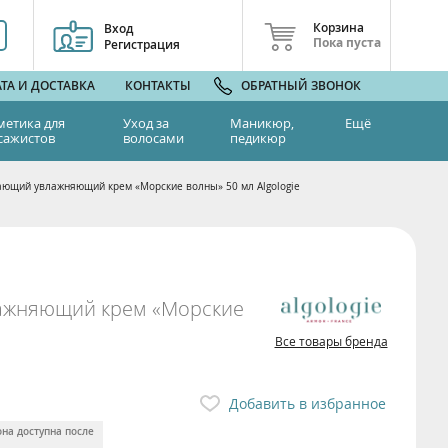
Корзина
Вход
Пока пуста
Регистрация
ТА И ДОСТАВКА
КОНТАКТЫ
ОБРАТНЫЙ ЗВОНОК
метика для
Уход за
Маникюр,
Ещё
сажистов
волосами
педикюр
щий увлажняющий крем «Морские волны» 50 мл Algologie
жняющий крем «Морские
Все товары бренда
Добавить в избранное
она доступна после