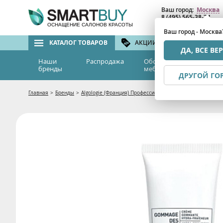
Ваш город:
Москва
8 (495) 565-38-74
8 (800) 775-82-76
(бе
ОСНАЩЕНИЕ САЛОНОВ КРАСОТЫ
Ваш город - Москва
КАТАЛОГ ТОВАРОВ
АКЦИИ И СКИДКИ
БРЕ
ДА, ВСЕ ВЕ
Наши
Распродажа
Оборудование и
Эс
бренды
мебель
м
ДРУГОЙ ГО
Главная
>
Бренды
>
Algologie (Франция) Профессиональная талассокосметик