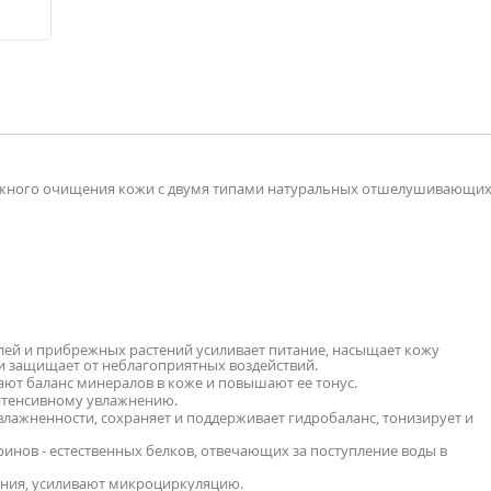
ережного очищения кожи с двумя типами натуральных отшелушивающи
лей и прибрежных растений усиливает питание, насыщает кожу
 и защищает от неблагоприятных воздействий.
ают баланс минералов в коже и повышают ее тонус.
нтенсивному увлажнению.
влажненности, сохраняет и поддерживает гидробаланс, тонизирует и
инов - естественных белков, отвечающих за поступление воды в
ния, усиливают микроциркуляцию.