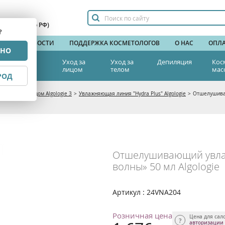
сплатный по РФ)
?
НДЫ
НОВОСТИ
ПОДДЕРЖКА КОСМЕТОЛОГОВ
О НАС
ОПЛА
РНО
тетическая
Уход за
Уход за
Депиляция
Кос
едицина
лицом
телом
мас
РОД
а
>
Уход за лицом Algologie 3
>
Увлажняющая линия "Hydra Plus" Algologie
>
Отшелушиваю
Отшелушивающий увла
волны» 50 мл Algologie
Артикул : 24VNA204
Розничная цена
Цена для сал
авторизации