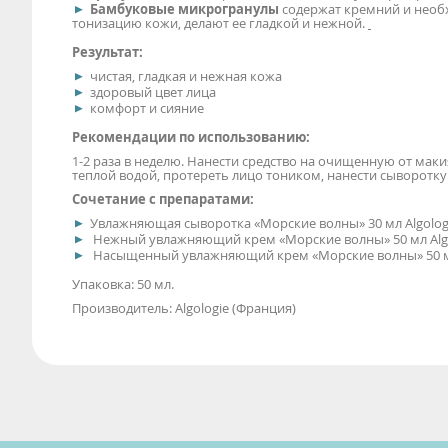
Бамбуковые микрогранулы
содержат кремний и необ
тонизацию кожи, делают ее гладкой и нежной.
Результат:
чистая, гладкая и нежная кожа
здоровый цвет лица
комфорт и сияние
Рекомендации по использованию:
1-2 раза в неделю. Нанести средство на очищенную от ма
теплой водой, протереть лицо тоником, нанести сыворотку /
Сочетание с препаратами:
Увлажняющая сыворотка «Морские волны» 30 мл Algologi
Нежный увлажняющий крем «Морские волны» 50 мл Algol
Насыщенный увлажняющий крем «Морские волны» 50 мл A
Упаковка: 50 мл.
Производитель: Algologie (Франция)