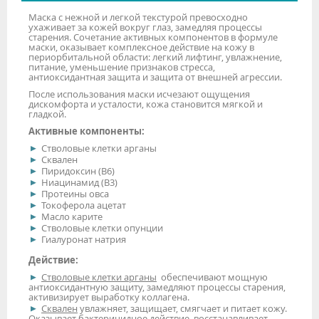
Маска с нежной и легкой текстурой превосходно
ухаживает за кожей вокруг глаз, замедляя процессы
старения. Сочетание активных компонентов в формуле
маски, оказывает комплексное действие на кожу в
периорбитальной области: легкий лифтинг, увлажнение,
питание, уменьшение признаков стресса,
антиоксидантная защита и защита от внешней агрессии.
После использования маски исчезают ощущения
дискомфорта и усталости, кожа становится мягкой и
гладкой.
Активные компоненты:
Стволовые клетки арганы
Сквален
Пиридоксин (В6)
Ниацинамид (В3)
Протеины овса
Токоферола ацетат
Масло карите
Стволовые клетки опунции
Гиалуронат натрия
Действие:
Стволовые клетки арганы
обеспечивают мощную
антиоксидантную защиту, замедляют процессы старения,
активизирует выработку коллагена.
Сквален
увлажняет, защищает, смягчает и питает кожу.
Оказывает бактерицидное действие, восстанавливает