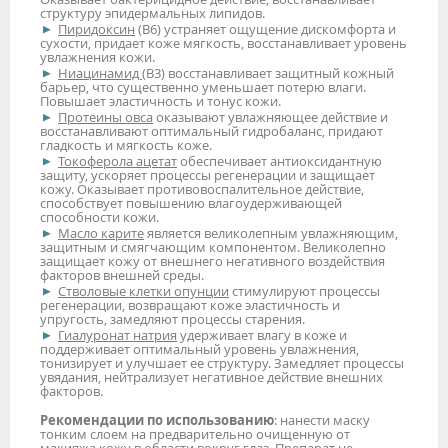
структуру эпидермальных липидов.
Пиридоксин
(В6) устраняет ощущение дискомфорта и
сухости, придает коже мягкость, восстанавливает уровень
увлажнения кожи.
Ниацинамид
(В3) восстанавливает защитный кожный
барьер, что существенно уменьшает потерю влаги.
Повышает эластичность и тонус кожи.
Протеины овса
оказывают увлажняющее действие и
восстанавливают оптимальный гидробаланс, придают
гладкость и мягкость коже.
Токоферола ацетат
обеспечивает антиоксидантную
защиту, ускоряет процессы регенерации и защищает
кожу. Оказывает противовоспалительное действие,
способствует повышению влагоудерживающей
способности кожи.
Масло карите
является великолепным увлажняющим,
защитным и смягчающим компонентом. Великолепно
защищает кожу от внешнего негативного воздействия
факторов внешней среды.
Стволовые клетки опунции
стимулируют процессы
регенерации, возвращают коже эластичность и
упругость, замедляют процессы старения.
Гиалуронат натрия
удерживает влагу в коже и
поддерживает оптимальный уровень увлажнения,
тонизирует и улучшает ее структуру. Замедляет процессы
увядания, нейтрализует негативное действие внешних
факторов.
Рекомендации по использованию
: нанести маску
тонким слоем на предварительно очищенную от
макияжа кожу в области вокруг глаз. Препарат не