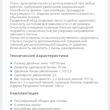
Очки - лупа Gezatone могут использоваться при любых
работах, требующих увеличения разрешающей
способности зрения - при эпиляции, процедурах
коагуляции и т.п. Изделие может применяться вместе с
обычными очками.
Раздвижной обод позволяет легко и удобно закреплять
очки-лупу на голове вне зависимости от ее размера.
Очки-лупа оснащены съемным блоком светодиодной
подсветки с возможностью регулировки направления
светового потока.
Линзы изготовлены из высококачественного акрилового
стекла и покрыты дополниительной специальной
пленкой для дополнительной защиты от царапин.
Возможность закрепить 2 линзы одновременно.
Технические характеристики
Размер двойных линз: 100*50 мм.
Диаметр одинарной линзы: 35 мм.
Двойные линзы увеличение: 1,7/2/2,5
Одинарное увеличение: 3,5
Вес очков-лупы вместе с 2-х кратной линзой: 101 гр.,
вместе с 2-х кратной линзой, съемным блоком подсветки
и двумя батареями питания: 148 гр.
Комплектация
Регулируемый ободок для головы
4 сменные линзы
Контейнер для хранения линз