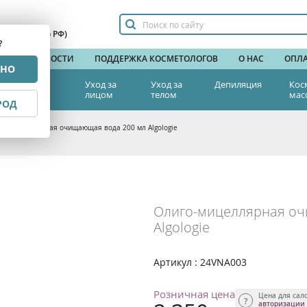
сплатный по РФ)
?
НДЫ
НОВОСТИ
ПОДДЕРЖКА КОСМЕТОЛОГОВ
О НАС
ОПЛА
РНО
тетическая
Уход за
Уход за
Депиляция
Кос
едицина
лицом
телом
мас
РОД
иго-мицеллярная очищающая вода 200 мл Algologie
Олиго-мицеллярная оч
Algologie
Артикул : 24VNA003
Розничная цена
Цена для сал
авторизации