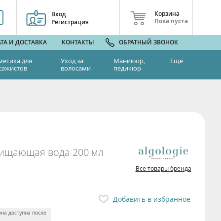
Корзина
Вход
Пока пуста
Регистрация
ТА И ДОСТАВКА
КОНТАКТЫ
ОБРАТНЫЙ ЗВОНОК
метика для
Уход за
Маникюр,
Ещё
сажистов
волосами
педикюр
ищающая вода 200 мл
Все товары бренда
Добавить в избранное
она доступна после