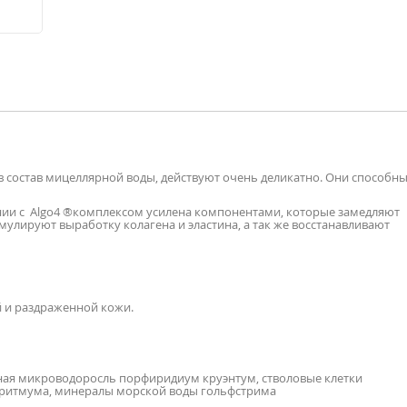
состав мицеллярной воды, действуют очень деликатно. Они способн
.
ии с Algo4 ®комплексом усилена компонентами, которые замедляют
мулируют выработку колагена и эластина, а так же восстанавливают
й и раздраженной кожи.
сная микроводоросль порфиридиум круэнтум, стволовые клетки
критмума, минералы морской воды гольфстрима