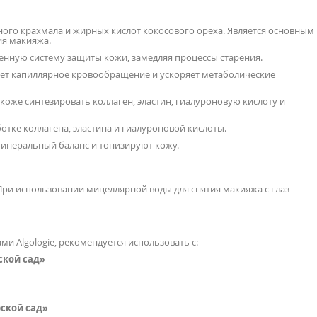
ного крахмала и жирных кислот кокосового ореха. Является основным
ия макияжа.
енную систему защиты кожи, замедляя процессы старения.
ает капиллярное кровообращение и ускоряет метаболические
коже синтезировать коллаген, эластин, гиалуроновую кислоту и
ботке коллагена, эластина и гиалуроновой кислоты.
минеральный баланс и тонизируют кожу.
ри использовании мицеллярной воды для снятия макияжа с глаз
 Algologie, рекомендуется использовать с:
кой сад»
ской сад»