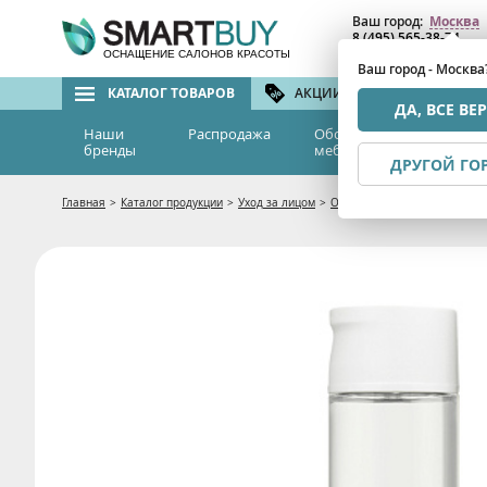
Ваш город:
Москва
8 (495) 565-38-74
8 (800) 775-82-76
(бе
ОСНАЩЕНИЕ САЛОНОВ КРАСОТЫ
Ваш город - Москва
КАТАЛОГ ТОВАРОВ
АКЦИИ И СКИДКИ
БРЕ
ДА, ВСЕ ВЕ
Наши
Распродажа
Оборудование и
Эс
бренды
мебель
м
ДРУГОЙ ГО
Главная
>
Каталог продукции
>
Уход за лицом
>
Очищение и демакияж
>
Ол