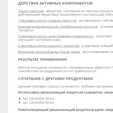
ДЕЙСТВИЕ АКТИВНЫХ КОМПОНЕНТОВ:
Децил глюкозид
- вещество, состоящее из глюкозы кукуруз
действующим веществом мицеллярного раствора для снят
Стволовые клетки ундарии перистой
- активизируют собств
Красная микроводоросль порфиридиум круэнтум
- усилив
процессы.
Стволовые клетки синеголовника приморского
- помогают 
улучшают состояние кожи.
Стволовые клетки морского критмума
- учувствуют в выра
Минералы морской воды Гольфстрима
- восстанавливают 
РЕЗУЛЬТАТ ПРИМЕНЕНИЯ:
Мягкое очищение сочетается с тонизирующим эффектом. П
нежная кожа не раздражается и не травмируется.
СОЧЕТАНИЕ С ДРУГИМИ ПРОДУКТАМИ:
Данный препарат хорошо сочетается с любыми программами
Интенсивно увлажняющая защитная сыворотка «морс
Арт 24VNA004 30 мл
Арт 23CNA004 50 мл
Ревитализующий увлажняющий защитный крем «мор