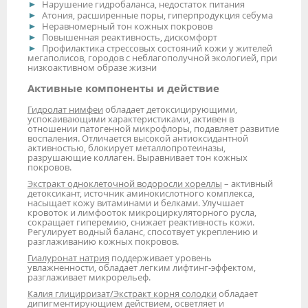
Нарушение гидробаланса, недостаток питания
Атония, расширенные поры, гиперпродукция себума
Неравномерный тон кожных покровов
Повышенная реактивность, дискомфорт
Профилактика стрессовых состояний кожи у жителей
мегаполисов, городов с неблагополучной экологией, при
низкоактивном образе жизни
Активные компоненты и действие
Гидролат нимфеи
обладает детоксицирующими,
успокаивающими характеристиками, активен в
отношении патогенной микрофлоры, подавляет развитие
воспаления. Отличается высокой антиоксидантной
активностью, блокирует металлопротеиназы,
разрушающие коллаген. Выравнивает тон кожных
покровов.
Экстракт одноклеточной водоросли хореллы
– активный
детоксикант, источник аминокислотного комплекса,
насыщает кожу витаминами и белками. Улучшает
кровоток и лимфооток микроциркуляторного русла,
сокращает гиперемию, снижает реактивность кожи.
Регулирует водный баланс, спосотвует укреплению и
разглаживанию кожных покровов.
Гиалуронат натрия
поддерживает уровень
увлажненности, обладает легким лифтинг-эффектом,
разглаживает микрорельеф.
Калия глицирризат/Экстракт корня солодки
обладает
дипигментирующием действием, осветляет и