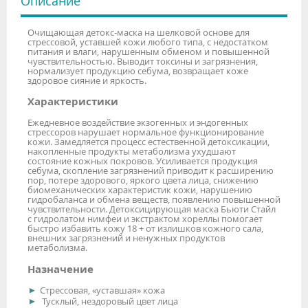
Описание
Очищающая детокс-маска на шелковой основе для
стрессовой, уставшей кожи любого типа, с недостатком
питания и влаги, нарушенным обменом и повышенной
чувствительностью. Выводит токсины и загрязнения,
нормализует продукцию себума, возвращает коже
здоровое сияние и яркость.
Характеристики
Ежедневное воздействие экзогенных и эндогенных
стрессоров нарушает нормальное функционирование
кожи. Замедляется процесс естественной детоксикации,
накопленные продукты метаболизма ухудшают
состояние кожных покровов. Усиливается продукция
себума, скопление загрязнений приводит к расширению
пор, потере здорового, яркого цвета лица, снижению
биомеханических характеристик кожи, нарушению
гидробаланса и обмена веществ, появлению повышенной
чувствительности. Детоксицирующая маска Бьюти Стайл
с гидролатом нимфеи и экстрактом хореллы помогает
быстро избавить кожу 18 + от излишков кожного сала,
внешних загрязнений и ненужных продуктов
метаболизма.
Назначение
Стрессовая, «уставшая» кожа
Тусклый, нездоровый цвет лица