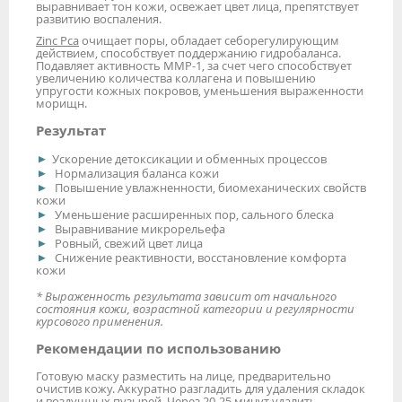
выравнивает тон кожи, освежает цвет лица, препятствует
развитию воспаления.
Zinc Pca
очищает поры, обладает себорегулирующим
действием, способствует поддержанию гидробаланса.
Подавляет активность ММР-1, за счет чего способствует
увеличению количества коллагена и повышению
упругости кожных покровов, уменьшения выраженности
морищн.
Результат
Ускорение детоксикации и обменных процессов
Нормализация баланса кожи
Повышение увлажненности, биомеханических свойств
кожи
Уменьшение расширенных пор, сального блеска
Выравнивание микрорельефа
Ровный, свежий цвет лица
Снижение реактивности, восстановление комфорта
кожи
* Выраженность результата зависит от начального
состояния кожи, возрастной категории и регулярности
курсового применения.
Рекомендации по использованию
Готовую маску разместить на лице, предварительно
очистив кожу. Аккуратно разгладить для удаления складок
и воздушных пузырей. Через 20-25 минут удалить