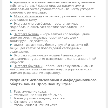
Артишок
– оказывает антицеллюлитное и дренажное
действие. Богатый флавоноидами, витаминами и
минералами состав улучшает обмен веществ, ускоряет
клеточную регенерацию.
Морской коллаген
– укрепляет, увлажняет, смягчает и
успокаивает кожу.
Экстракт листьев березы
– восстанавливает
гидробаланс, оказывает противовоспалительное
действие.
Экстракт бузины
– нормализует кровообращение,
снимает отеки, оказывает омолаживающее и
тонизирующее действие.
ДМАЭ
– делает кожу более упругой и эластичной,
защищает клетки от повреждения свободными
радикалами.
Экстракт толокнянки
– мощный антиоксидант.
Омолаживает, ускоряет выведение токсинов и застойной
жидкости.
Экстракт брусники
– обогащает кожу витаминами и
микроэлементами, повышает тонус и упругость кожи,
снимает раздражение и красноту.
Результат использования лимфодренажного
обертывания Проф Beauty Style:
Разглаживание кожи.
Уменьшение лишних объемов.
Более упругая и подтянутая кожа.
Снятие отечности.
Увлажненная и нежная кожа.