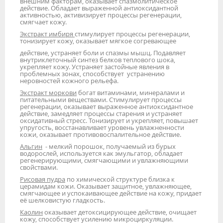
внешним факторам, оказывает спазмолитическое
действие. Обладает выраженной антиоксидантной
активностью, активизирует процессы регенерации,
смягчает кожу.
Экстракт имбиря
стимулирует процессы регенерации,
тонизирует кожу, оказывает мягкое согревающее
действие, устраняет боли и спазмы мышц. Подавляет
внутриклеточный синтез белков теплового шока,
укрепляет кожу. Устраняет застойные явления в
проблемных зонах, способствует устранению
неровностей кожного рельефа.
Экстракт моркови
богат витаминами, минералами и
питательными веществами. Стимулирует процессы
регенерации, оказывает выраженное антиоксидантное
действие, замедляет процессы старения и устраняет
оксидативный стресс. Тонизирует и укрепляет, повышает
упругость, восстанавливает уровень увлажненности
кожи, оказывает противовоспалительное действие.
Альгин
- мелкий порошок, получаемый из бурых
водорослей, используется как эмульгатор, обладает
регенерирующими, смягчающими и увлажняющими
свойствами.
Рисовая пудра
по химической структуре близка к
церамидам кожи. Оказывает защитное, увлажняющее,
смягчающее и успокаивающее действие на кожу, придает
её шелковистую гладкость.
Каолин
оказывает детоксицирующее действие, очищает
кожу, способствует усилению микроциркуляции.