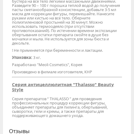
бустера на все тело легкими массажными движениями.
Разведите 90 – 100 г порошка теплой водой до получения
пасты сметанообразной консистенции, добавьте 3-5 мл
масла для коррекции фигуры, перемешайте. Нанесите
руками или кистью на все тело. Оберните
полиэтиленовой простыней на 30 минут. Можно
использовать термоодеяло (при отсутствии
противопоказаний). По истечении времени экспозиции
обертывания остатки препарата смойте в душе без
мочалки и мыла. Не используется для зоны бюста и
декольте.
! Не применяется при беременности и лактации.
Упаковка:
3 кг.
Разработано "Meoli Cosmetics", Корея
Произведено в филиале изготовителя, КНР
Серия антицеллюлитная "Thalasso" Beauty
Style
Серия препаратов “ THALASSO ” для проведения
профессиональных процедур коррекции фигуры,
объединяет препараты для пилинга, обертываний,
сыворотки, гели и кремы, а также препараты для
поддерживающего домашнего ухода.
Отзывы