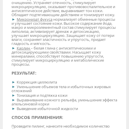
очищению. Устраняет отечность, стимулирует
микроциркуляцию, оказывает противовоспалительное и
антисептическое действие, выравнивает тон кожи.
Обладает подтягивающим действием и тонизирует кожу.
Микронизат фукуса
нормализует обменные процессы
и улучшает состояние кожи. Высокое содержание йода,
макро и микроэлементный состав стимулирует процессы
липолиза, активизирует дренаж и детоксикацию,
улучшает микроциркуляцию. Защищает кожу от потери
влаги, сохраняет эластичность и упругость, придает
гладкость и мягкость.
Каолин
– белая глина с антисептическими и
детоксицирующими свойствами. Насыщает кожу
минералами, способствует повышению упругости,
стимулирует микроциркуляцию и метаболические
процессы.
РЕЗУЛЬТАТ:
Коррекция целлюлита
Уменьшение объемов тела и избыточных жировых
отложений
Тонизация и подтяжка кожи
Выравнивание кожного рельефа, уменьшение эффекта
апельсиновой корки
Выведение избыточной жидкости
СПОСОБ ПРИМЕНЕНИЯ:
Проведите пилинг, нанесите необходимое количество