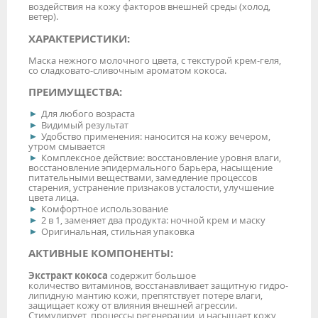
воздействия на кожу факторов внешней среды (холод,
ветер).
ХАРАКТЕРИСТИКИ:
Маска нежного молочного цвета, с текстурой крем-геля,
со сладковато-сливочным ароматом кокоса.
ПРЕИМУЩЕСТВА:
Для любого возраста
Видимый результат
Удобство применения: наносится на кожу вечером,
утром смывается
Комплексное действие: восстановление уровня влаги,
восстановление эпидермального барьера, насыщение
питательными веществами, замедление процессов
старения, устранение признаков усталости, улучшение
цвета лица.
Комфортное использование
2 в 1, заменяет два продукта: ночной крем и маску
Оригинальная, стильная упаковка
АКТИВНЫЕ КОМПОНЕНТЫ:
Экстракт кокоса
содержит большое
количество витаминов, восстанавливает защитную гидро-
липидную мантию кожи, препятствует потере влаги,
защищает кожу от влияния внешней агрессии.
Стимулирует процессы регенерации и насыщает кожу