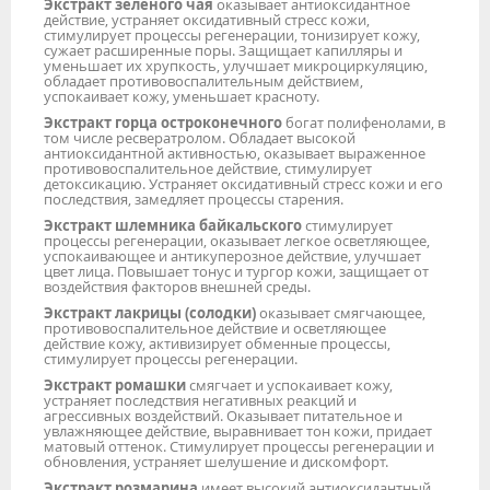
Экстракт зеленого чая
оказывает антиоксидантное
действие, устраняет оксидативный стресс кожи,
стимулирует процессы регенерации, тонизирует кожу,
сужает расширенные поры. Защищает капилляры и
уменьшает их хрупкость, улучшает микроциркуляцию,
обладает противовоспалительным действием,
успокаивает кожу, уменьшает красноту.
Экстракт горца остроконечного
богат полифенолами, в
том числе ресвератролом. Обладает высокой
антиоксидантной активностью, оказывает выраженное
противовоспалительное действие, стимулирует
детоксикацию. Устраняет оксидативный стресс кожи и его
последствия, замедляет процессы старения.
Экстракт шлемника байкальского
стимулирует
процессы регенерации, оказывает легкое осветляющее,
успокаивающее и антикуперозное действие, улучшает
цвет лица. Повышает тонус и тургор кожи, защищает от
воздействия факторов внешней среды.
Экстракт лакрицы (солодки)
оказывает смягчающее,
противовоспалительное действие и осветляющее
действие кожу, активизирует обменные процессы,
стимулирует процессы регенерации.
Экстракт ромашки
смягчает и успокаивает кожу,
устраняет последствия негативных реакций и
агрессивных воздействий. Оказывает питательное и
увлажняющее действие, выравнивает тон кожи, придает
матовый оттенок. Стимулирует процессы регенерации и
обновления, устраняет шелушение и дискомфорт.
Экстракт розмарина
имеет высокий антиоксидантный