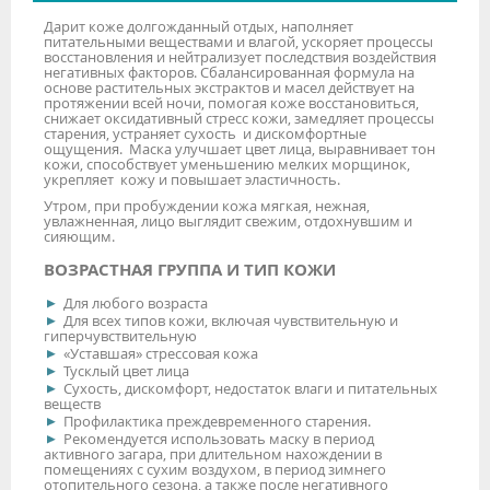
Дарит коже долгожданный отдых, наполняет
питательными веществами и влагой, ускоряет процессы
восстановления и нейтрализует последствия воздействия
негативных факторов. Сбалансированная формула на
основе растительных экстрактов и масел действует на
протяжении всей ночи, помогая коже восстановиться,
снижает оксидативный стресс кожи, замедляет процессы
старения, устраняет сухость и дискомфортные
ощущения. Маска улучшает цвет лица, выравнивает тон
кожи, способствует уменьшению мелких морщинок,
укрепляет кожу и повышает эластичность.
Утром, при пробуждении кожа мягкая, нежная,
увлажненная, лицо выглядит свежим, отдохнувшим и
сияющим.
ВОЗРАСТНАЯ ГРУППА И ТИП КОЖИ
Для любого возраста
Для всех типов кожи, включая чувствительную и
гиперчувствительную
«Уставшая» стрессовая кожа
Тусклый цвет лица
Сухость, дискомфорт, недостаток влаги и питательных
веществ
Профилактика преждевременного старения.
Рекомендуется использовать маску в период
активного загара, при длительном нахождении в
помещениях с сухим воздухом, в период зимнего
отопительного сезона, а также после негативного