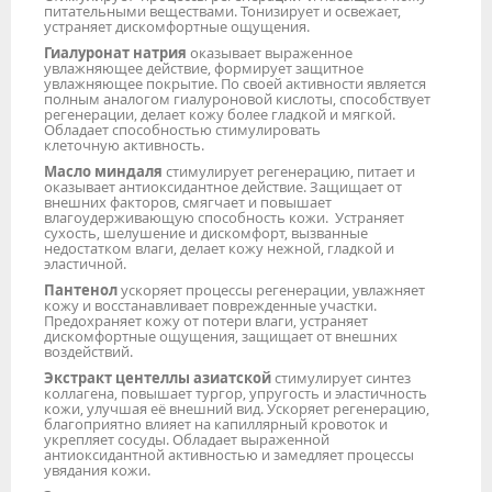
питательными веществами. Тонизирует и освежает,
устраняет дискомфортные ощущения.
Гиалуронат натрия
оказывает выраженное
увлажняющее действие, формирует защитное
увлажняющее покрытие. По своей активности является
полным аналогом гиалуроновой кислоты, способствует
регенерации, делает кожу более гладкой и мягкой.
Обладает способностью стимулировать
клеточную активность.
Масло миндаля
стимулирует регенерацию, питает и
оказывает антиоксидантное действие. Защищает от
внешних факторов, смягчает и повышает
влагоудерживающую способность кожи. Устраняет
сухость, шелушение и дискомфорт, вызванные
недостатком влаги, делает кожу нежной, гладкой и
эластичной.
Пантенол
ускоряет процессы регенерации, ув­лажняет
кожу и восстанавливает поврежденные участки.
Предохраняет кожу от потери влаги, устраняет
дискомфортные ощущения, защищает от внешних
воздействий.
Экстракт центеллы азиатской
стимулирует синтез
коллагена, повышает тургор, упругость и эластичность
кожи, улучшая её внешний вид. Ускоряет регенерацию,
благоприятно влияет на капиллярный кровоток и
укрепляет сосуды. Обладает выраженной
антиоксидантной активностью и замедляет процессы
увядания кожи.