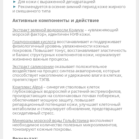
Для кожи с выраженной дегидратацией
Рекомендуется в осенне-зимний период коже жирного
и смешанного типа
Активные компоненты и действие
Экстракт зеленой водоросли Кодиум
– «увлажняющий
морской фактор», идентичен НУФ кожи.
Гиалуроновая кислота
восстанавливает и поддерживает
физиологичный уровень увлажненности кожных
покровов. Повышает тонус, восстанавливает эластичность
и баланс структурных компонентов кожи, нормализует
жизненно важные процессы.
Экстракт саликорнии
оказывает положительное
воздействие на процесс синтеза аквапоринов, которые
способствует накоплению и удержанию влаги в клетках,
препятствует ТЭПВ.
Комплекс Algo4
– синергия стволовых клеток
глубоководных водорослей и растений-экстремофилов,
произрастающих на солончаковых почвах побережья,
обеспечивает мощную защиту, повышает
репарационный потенциал кожи, улучшает клеточный
метаболизм и стимулирует обновление, предотвращает
оксидативный стресс.
Минералы морской воды Гольфстрима
восполняют
необходимое количество полезных микроэлементов,
тонизируют кожные покровы.
Результат: