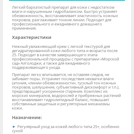
Легкий бархатистый препарат для кожи с недостатком
влаги и нарушенным гидробалансом. Быстро устраняет
обезвоженность, восстанавливает эластичность кожных
покровов, разглаживает тонкие линии. Подходит для
профессионального и ежедневного домашнего
применения.
Характеристики
Нежный увлажняющий крем с легкой текстурой для
дегидратированной кожи любого типа и возраста после
25. Подходит в качестве завершающего этапа
профессиональной процедуры с препаратами «Морской
сад» Алголоджи, а также для ежедневного
поддерживающего ухода.
Препарат легко впитывается, не оставляя следов, не
забивает поры. Устраняет последствия нехватки влаги
(атония, «линии обезвоженности», тусклый тон кожных
покровов, шелушение, субъективный дискомфорт и т.п.),
предотвращает ускоренное старение. Комплекс из
морских минералов, водорослей и прибрежных растений
восстанавливает гидролипидный баланс, повышает
собственные защитные и регуляторные механизмы
кожи.
Назначение:
Регулярный уход за кожей любого типа 25+, особенно
сухой