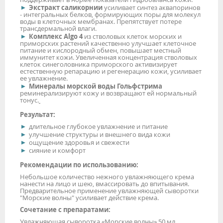
Экстракт саликорнии
усиливает синтез аквапоринов
- интегральных белков, формирующих поры для молекул
воды в клеточных мембранах. Препятствует потере
трансдермальной влаги.
Комплекс
Algo
4
из стволовых клеток морских и
приморских растений качественно улучшает клеточное
питание и кислородный обмен, повышает местный
иммунитет кожи. Увеличенная концентрация стволовых
клеток синеголовника приморского активизирует
естественную репарацию и регенерацию кожи, усиливает
ее увлажнение.
Минералы морской воды Гольфстрима
реминерализируют кожу и возвращают ей нормальный
тонус.
Результат:
длительное глубокое увлажнение и питание
улучшение структуры и внешнего вида кожи
ощущение здоровья и свежести
сияние и комфорт
Рекомендации по использованию:
Небольшое количество нежного увлажняющего крема
нанести на лицо и шею, вмассировать до впитывания.
Предварительное применение увлажняющей сыворотки
"Морские волны" усиливает действие крема.
Сочетание с препаратами:
Увлажняющая сыворотка «Морские волны» 50 мл