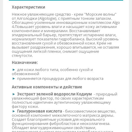
Характеристики
Нежное увлажняющее средство - крем "Морские волны"
от Алголоджи (Algologie), с приятным тонким запахом.
Обогащено усиленным инновационным комплексом Algo
4.
Повышает уровень влаги и насыщает кожу активными
компонентами и минералами. Восстанавливает
эпидермальный барьер, препятствует испарению влаги,
нормализует показатели гидробаланса. Высокий уровень
восстановления сухой и обезвоженной кожи. Крем не
вызывает раздражения, хорошо впитывается, не оставляя
ощущения липкой пленки, снимает ощущение
стянутости.
Назначение:
для кожи любого типа, особенно сухой и
обезвоженной
применяется процедурах для любого возраста
Активные компоненты и действие
Экстракт зеленой водоросли Кодиум
- природный
увлажняющий фактор, по своих характеристикам
полностью идентичен аутентичному увлажняющему
фактору кожи.
Гиалуроновая кислота
- биосовместимое вещество,
основной компонент межклеточного матрикса дермы.
Создает благоприятные условия для нормального
функционирования фибробластов и неоколлагенеза.
Обладает влагоудерживающими свойствами,
поддерживает в норме показатели гидробаланса кожи.