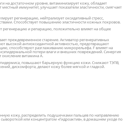
ги на достаточном уровне, витаминизирует кожу, обладает
 местный иммунитет, улучшает показатели эластичности, смягчает
улирует регенерацию, нейтрализует оксидативный стресс,
ствами. Способствует повышению эластичности кожных покровов.
т регенерацию и репарацию, положительно влияет на общее
ает преждевременное старение. Активатор регенеративных
дают высокой антиоксидантной активностью, предотвращают
цию, способствуют разглаживанию микрорельефа. F влияет на
нсэпидермальной потери влаги и внешних повреждений. Синергия
т окисление витамина А.
 эпидермиса, повышают барьерную функцию кожи. Снижают ТЭПВ,
ений, дискомфорта, делают кожу более мягкой и гладкой.
енную кожу, распределить подушечками пальцев по направлению
 сывороткой или концентратом «Гидроактив», в домашнем уходе по