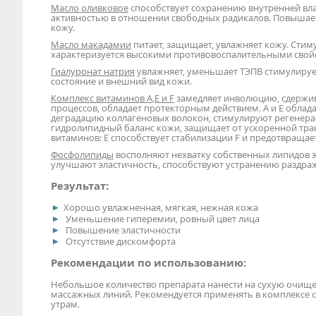
Масло оливковое
способствует сохранению внутренней вла
активностью в отношении свободных радикалов. Повышает
кожу.
Масло макадамии
питает, защищает, увлажняет кожу. Стим
характеризуется высокими противовоспалительными свой
Гиалуронат натрия
увлажняет, уменьшает ТЭПВ стимулируе
состояние и внешний вид кожи.
Комплекс витаминов А,Е и F
замедляет инволюцию, сдержив
процессов, обладает протекторным действием. А и Е обла
деградацию коллагеновых волокон, стимулируют регенера
гидролипидный баланс кожи, защищает от ускоренной тра
витаминов: Е способствует стабилизации F и предотвращае
Фосфолипиды
восполняют нехватку собственных липидов
улучшают эластичность, способствуют устранению раздраж
Результат:
Хорошо увлажненная, мягкая, нежная кожа
Уменьшение гиперемии, ровный цвет лица
Повышение эластичности
Отсутствие дискомфорта
Рекомендации по использованию:
Небольшое количество препарата нанести на сухую очищ
массажных линий. Рекомендуется применять в комплексе с
утрам.