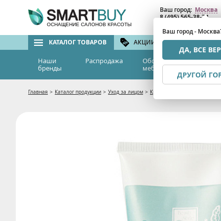
Ваш город:
Москва
8 (495) 565-38-74
8 (800) 775-82-76
(бе
ОСНАЩЕНИЕ САЛОНОВ КРАСОТЫ
Ваш город - Москва
КАТАЛОГ ТОВАРОВ
АКЦИИ И СКИДКИ
БРЕ
ДА, ВСЕ ВЕ
Наши
Распродажа
Оборудование и
Эс
бренды
мебель
м
ДРУГОЙ ГО
Главная
>
Каталог продукции
>
Уход за лицом
>
Кремы и гели
>
Нежный увла