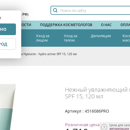
сплатный по РФ)
?
НДЫ
НОВОСТИ
ПОДДЕРЖКА КОСМЕТОЛОГОВ
О НАС
ОПЛА
РНО
тетическая
Уход за
Уход за
Депиляция
Кос
едицина
лицом
телом
мас
РОД
жняющий крем Hyaluron - hydro active SPF 15, 120 мл
Нежный увлажняющий кр
SPF 15, 120 мл
Артикул : 4516086PRO
Розничная цена
Цена для сал
авторизации