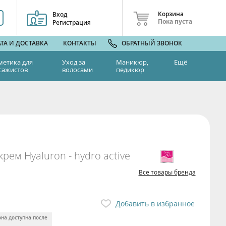
Корзина
Вход
Пока пуста
Регистрация
ТА И ДОСТАВКА
КОНТАКТЫ
ОБРАТНЫЙ ЗВОНОК
метика для
Уход за
Маникюр,
Ещё
сажистов
волосами
педикюр
ем Hyaluron - hydro active
Все товары бренда
Добавить в избранное
она доступна после