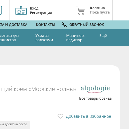
Корзина
Вход
Пока пуста
Регистрация
ТА И ДОСТАВКА
КОНТАКТЫ
ОБРАТНЫЙ ЗВОНОК
метика для
Уход за
Маникюр,
Ещё
сажистов
волосами
педикюр
щий крем «Морские волны»
Все товары бренда
Добавить в избранное
она доступна после