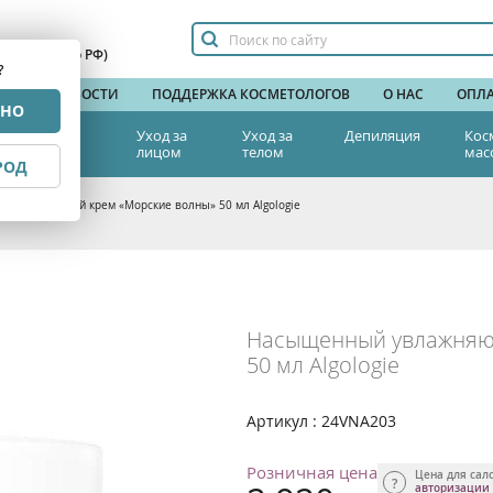
сплатный по РФ)
?
НДЫ
НОВОСТИ
ПОДДЕРЖКА КОСМЕТОЛОГОВ
О НАС
ОПЛА
РНО
тетическая
Уход за
Уход за
Депиляция
Кос
едицина
лицом
телом
мас
РОД
увлажняющий крем «Морские волны» 50 мл Algologie
Насыщенный увлажняю
50 мл Algologie
Артикул : 24VNA203
Розничная цена
Цена для сал
авторизации