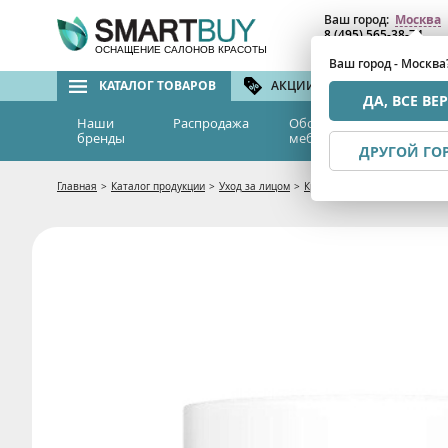
Ваш город:
Москва
8 (495) 565-38-74
8 (800) 775-82-76
(бе
ОСНАЩЕНИЕ САЛОНОВ КРАСОТЫ
Ваш город - Москва
КАТАЛОГ ТОВАРОВ
АКЦИИ И СКИДКИ
БРЕ
ДА, ВСЕ ВЕ
Наши
Распродажа
Оборудование и
Эс
бренды
мебель
м
ДРУГОЙ ГО
Главная
>
Каталог продукции
>
Уход за лицом
>
Кремы и гели
>
Насыщенный 