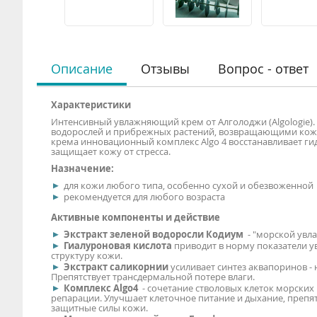
Описание
Отзывы
Вопрос - ответ
Характеристики
Интенсивный увлажняющий крем от Алголоджи (Algologie)
водорослей и прибрежных растений, возвращающими коже
крема инновационный комплекс Algo 4 восстанавливает ги
защищает кожу от стресса.
Назначение:
для кожи любого типа, особенно сухой и обезвоженной
рекомендуется для любого возраста
Активные компоненты и действие
Экстракт зеленой водоросли Кодиум
- "морской увл
Гиалуроновая кислота
приводит в норму показатели у
структуру кожи.
Экстракт саликорнии
усиливает синтез аквапоринов -
Препятствует трансдермальной потере влаги.
Комплекс
Algo
4
- сочетание стволовых клеток морских
репарации. Улучшает клеточное питание и дыхание, преп
защитные силы кожи.