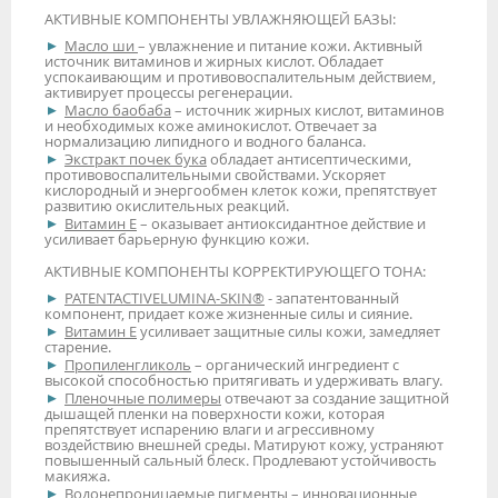
АКТИВНЫЕ КОМПОНЕНТЫ УВЛАЖНЯЮЩЕЙ БАЗЫ:
Масло ши
– увлажнение и питание кожи. Активный
источник витаминов и жирных кислот. Обладает
успокаивающим и противовоспалительным действием,
активирует процессы регенерации.
Масло баобаба
– источник жирных кислот, витаминов
и необходимых коже аминокислот. Отвечает за
нормализацию липидного и водного баланса.
Экстракт почек бука
обладает антисептическими,
противовоспалительными свойствами. Ускоряет
кислородный и энергообмен клеток кожи, препятствует
развитию окислительных реакций.
Витамин Е
– оказывает антиоксидантное действие и
усиливает барьерную функцию кожи.
АКТИВНЫЕ КОМПОНЕНТЫ КОРРЕКТИРУЮЩЕГО ТОНА:
PATENT
ACTIVE
LUMINA
-
SKIN
®
- запатентованный
компонент, придает коже жизненные силы и сияние.
Витамин Е
усиливает защитные силы кожи, замедляет
старение.
Пропиленгликоль
– органический ингредиент с
высокой способностью притягивать и удерживать влагу.
Пленочные полимеры
отвечают за создание защитной
дышащей пленки на поверхности кожи, которая
препятствует испарению влаги и агрессивному
воздействию внешней среды. Матируют кожу, устраняют
повышенный сальный блеск. Продлевают устойчивость
макияжа.
Водонепроницаемые пигменты
– инновационные