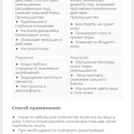
уменьшению
диаметр пор, оказывает
расширенных пор,
противовоспалительное
снижает сальный блеск.
действие.
Преимущества:
Преимущества:
Тщательное и
Без спирта, не сушит
глубокое очищение.
кожу
На этапе демакияжа
Тонизирует кожу и
балансирует кожу.
сужает поры
Оказывает вяжущее и
Освежает и «бодрит»
действие
кожу
Не сушит кожу.
Результат:
Результат:
Улучшение текстуры
Кожа глубоко
кожи, поры
очищена от макияжа и
уменьшаются
загрязнений.
Лицо матовое,
Ощущение чистоты и
снижение сального
свежести.
блеска
Нет сухости и
Улучшение цвета лица
дискомфорта.
и тона кожи.
Способ применения:
Нанести небольшое количество молочка на лицо и
шею. Слегка помассировать кончиками пальцев, затем
тщательно смыть.
При необходимости повторить манипуляции.