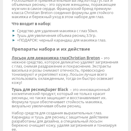
Роскошный и привлекательный взгляд из-под густых и
объемных ресниц – это оружие женщины, поражающее
мужчин в самое сердце. Французский бренд премиум-
класса Christian Breton соединил формулы для стойкого
макияжа и бережный уход в этом наборе для глаз.
Что входит в набор:
Средство для удаления макияжа с глаз 50мл.
Тушь для увеличения объема ресниц 3.5гр.
+ПОДАРОК: черный карандаш для макияжа глаз.
Препараты набора и их действие
Лосьон для демакияжа глаз
Christian Breton
– это
нежное средство, которое деликатно удаляет загрязнения
с глаз, снимая раздражение и покраснение. Экстракты
василька и розы снимают отечность, превосходно
тонизируют и укрепляют кожу. Лосьон лучше всего
использовать охлажденным, тогда он быстро освежает
кожу!
Тушь для ресниц
Super Black
– это инновационный
косметический продукт, который не только красит
ресницы, но также защищает и восстанавливает их.
Формула туши обеспечивает стойкость макияжа,
визуально увеличивая объем ресниц.
Набор средств для создания выразительных глаз.
Карандаш и тушь для ресниц с защитным действием
разработаны для дизайна, а специальный лосьон
бережно очищает кожу, удаляя загрязнения и тонизируя
ее.