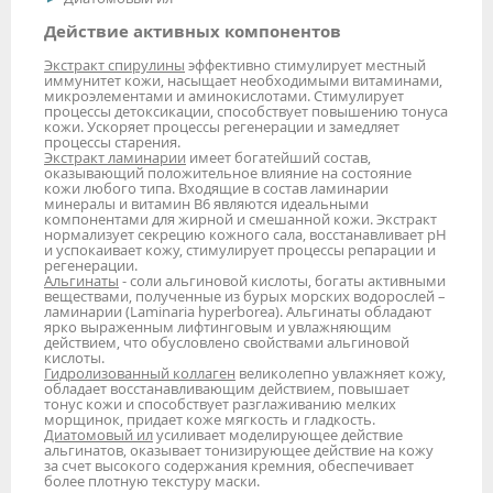
Действие активных компонентов
Экстракт спирулины
эффективно стимулирует местный
иммунитет кожи, насыщает необходимыми витаминами,
микроэлементами и аминокислотами. Стимулирует
процессы детоксикации, способствует повышению тонуса
кожи. Ускоряет процессы регенерации и замедляет
процессы старения.
Экстракт ламинарии
имеет богатейший состав,
оказывающий положительное влияние на состояние
кожи любого типа. Входящие в состав ламинарии
минералы и витамин В6 являются идеальными
компонентами для жирной и смешанной кожи. Экстракт
нормализует секрецию кожного сала, восстанавливает рН
и успокаивает кожу, стимулирует процессы репарации и
регенерации.
Альгинаты
- соли альгиновой кислоты, богаты активными
веществами, полученные из бурых морских водорослей –
ламинарии (Laminaria hyperborea). Альгинаты обладают
ярко выраженным лифтинговым и увлажняющим
действием, что обусловлено свойствами альгиновой
кислоты.
Гидролизованный коллаген
великолепно увлажняет кожу,
обладает восстанавливающим действием, повышает
тонус кожи и способствует разглаживанию мелких
морщинок, придает коже мягкость и гладкость.
Диатомовый ил
усиливает моделирующее действие
альгинатов, оказывает тонизирующее действие на кожу
за счет высокого содержания кремния, обеспечивает
более плотную текстуру маски.