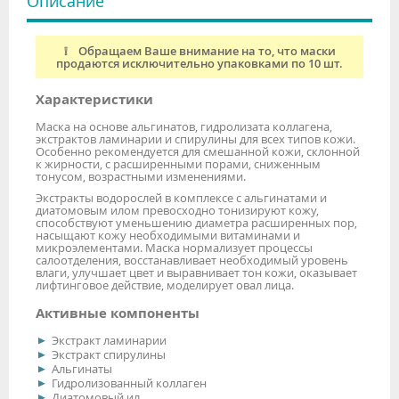
Описание
❕ Обращаем Ваше внимание на то, что маски
продаются исключительно упаковками по 10 шт.
Характеристики
Маска на основе альгинатов, гидролизата коллагена,
экстрактов ламинарии и спирулины для всех типов кожи.
Особенно рекомендуется для смешанной кожи, склонной
к жирности, с расширенными порами, сниженным
тонусом, возрастными изменениями.
Экстракты водорослей в комплексе с альгинатами и
диатомовым илом превосходно тонизируют кожу,
способствуют уменьшению диаметра расширенных пор,
насыщают кожу необходимыми витаминами и
микроэлементами. Маска нормализует процессы
салоотделения, восстанавливает необходимый уровень
влаги, улучшает цвет и выравнивает тон кожи, оказывает
лифтинговое действие, моделирует овал лица.
Активные компоненты
Экстракт ламинарии
Экстракт спирулины
Альгинаты
Гидролизованный коллаген
Диатомовый ил