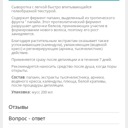
Сыворотка с легкой быстро впитывающейся
гелеобразной текстурой.
Содержит фермент папаин, выделенный из тропического
фрукта " папайи. Этот протеолитический фермент
разрушает цепочки белков, принимающих участие в
формировании нового волоса, поэтому его рост
замедляется.
Благодаря растительным экстрактам оказывает также
успокаивающее (календула), увлажняющее (водяной
кресс) и регенерирующее (арника, тысячелистник)
действие.
Применяется сразу после депиляции и в течение 7 дней.
Рекомендуется наносить средство после душа, когда поры
открыты.
Состав
: папаин, экстракты тысячелистника, арники,
водяного кресса, календулы, плюща, белой крапивы,
после процедуры депиляции.
Упаковка:
мусс 200 мл
Отзывы
Вопрос - ответ