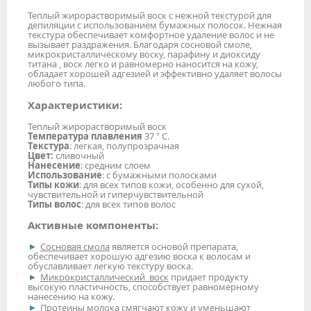
Теплый жирорастворимый воск с нежной текстурой для
депиляции с использованием бумажных полосок. Нежная
текстура обеспечивает комфортное удаление волос и не
вызывает раздражения. Благодаря сосновой смоле,
микрокристаллическому воску, парафину и диоксиду
титана , воск легко и равномерно наносится на кожу,
обладает хорошей адгезией и эффективно удаляет волосы
любого типа.
Характеристики:
Теплый жирорастворимый воск
Температура плавления
37 ° С.
Текстура
: легкая, полупрозрачная
Цвет:
сливочный
Нанесение
: средним слоем
Использование
: с бумажными полосками
Типы кожи
: для всех типов кожи, особенно для сухой,
чувствительной и гиперчувствительной
Типы волос
: для всех типов волос
Активные компоненты:
Сосновая смола
является основой препарата,
обеспечивает хорошую адгезию воска к волосам и
обуславливает легкую текстуру воска.
Микрокристаллический воск
придает продукту
высокую пластичность, способствует равномерному
нанесению на кожу.
Протеины молока
смягчают кожу и уменьшают