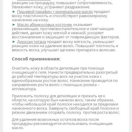
реакцию на процедуру, повышают сопротивляемость.
Увлажняют кожу, устраняют раздражение.
Пищевой парафин + минеральное масло
придают
воску пластичность и способствуют равномерному
нанесению на кожу.
Масло абрикосовых косточек
оказывает
увлажняющее, противовоспалительное и смягчающее
действие, делает кожу мягкой и нежной, ускоряет
восстановление и защищает от повреждающих факторов.
Диоксид титана
придает воску мягкость, уменьшает
реакцию кожи на удаление волос. Повышает плотность и
вязкость воска, улучшает адгезию препарата к волосам.
Способ применения:
Очистить кожу в области депиляции при помощи
очищающего геля. Нанести предварительно разогретый
до рабочей температуры воск на участок кожи с
единообразным ростом волос. Нанесение проводится по
направлению роста волос с помощью ролика –
аппликатора.
Приложить полоску для депиляции и прижать ее к
области, на которую был нанесен воск, таким образом,
чтобы небольшой край полоски находился за пределами
нанесенного воска. Завернуть свободный край полоски и
резким движением оторвать полоску против роста волос.
Для удаления возможных остатков воска после
процедуры рекомендуется использовать очищающее
масло.