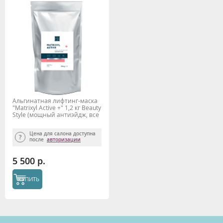
Альгинатная лифтинг-маска
"Matrixyl Active +" 1,2 кг Beauty
Stylе (мощный антиэйдж, все
типы кожи)
Цена для салона доступна
после
авторизации
5 500 р.
КУПИТЬ