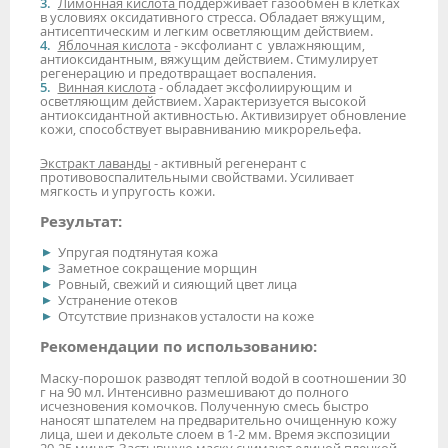
Лимонная кислота
поддерживает газообмен в клетках
в условиях оксидативного стресса. Обладает вяжущим,
антисептическим и легким осветляющим действием.
Яблочная кислота
- эксфолиант с увлажняющим,
антиоксидантным, вяжущим действием. Стимулирует
регенерацию и предотвращает воспаления.
Винная кислота
- обладает эксфолиирующим и
осветляющим действием. Характеризуется высокой
антиоксидантной активностью. Активизирует обновление
кожи, способствует выравниванию микрорельефа.
Экстракт лаванды
- активный регенерант с
противовоспалительными свойствами. Усиливает
мягкость и упругость кожи.
Результат:
Упругая подтянутая кожа
Заметное сокращение морщин
Ровный, свежий и сияющий цвет лица
Устранение отеков
Отсутствие признаков усталости на коже
Рекомендации по использованию:
Маску-порошок разводят теплой водой в соотношении 30
г на 90 мл. Интенсивно размешивают до полного
исчезновения комочков. Полученную смесь быстро
наносят шпателем на предварительно очищенную кожу
лица, шеи и декольте слоем в 1-2 мм. Время экспозиции
20-25 минут. Застывшую маску снимают единой пленкой,