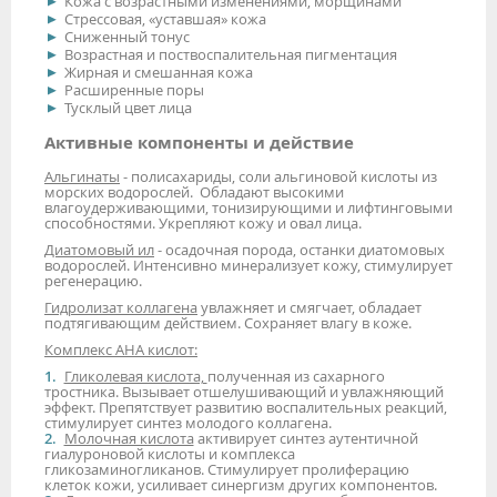
Кожа с возрастными изменениями, морщинами
Стрессовая, «уставшая» кожа
Сниженный тонус
Возрастная и поствоспалительная пигментация
Жирная и смешанная кожа
Расширенные поры
Тусклый цвет лица
Активные компоненты и действие
Альгинаты
- полисахариды, соли альгиновой кислоты из
морских водорослей. Обладают высокими
влагоудерживающими, тонизирующими и лифтинговыми
способностями. Укрепляют кожу и овал лица.
Диатомовый ил
- осадочная порода, останки диатомовых
водорослей. Интенсивно минерализует кожу, стимулирует
регенерацию.
Гидролизат коллагена
увлажняет и смягчает, обладает
подтягивающим действием. Сохраняет влагу в коже.
Комплекс АНА кислот:
Гликолевая кислота,
полученная из сахарного
тростника. Вызывает отшелушивающий и увлажняющий
эффект. Препятствует развитию воспалительных реакций,
стимулирует синтез молодого коллагена.
Молочная кислота
активирует синтез аутентичной
гиалуроновой кислоты и комплекса
гликозаминогликанов. Стимулирует пролиферацию
клеток кожи, усиливает синергизм других компонентов.