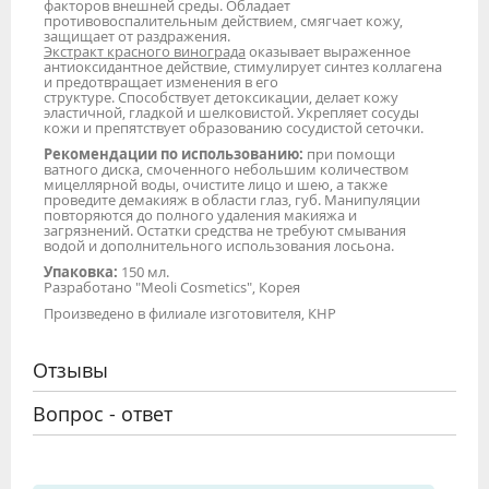
факторов внешней среды. Обладает
противовоспалительным действием, смягчает кожу,
защищает от раздражения.
Экстракт красного винограда
оказывает выраженное
антиоксидантное действие, стимулирует синтез коллагена
и предотвращает изменения в его
структуре. Способствует детоксикации, делает кожу
эластичной, гладкой и шелковистой. Укрепляет сосуды
кожи и препятствует образованию сосудистой сеточки.
Рекомендации по использованию:
при помощи
ватного диска, смоченного небольшим количеством
мицеллярной воды, очистите лицо и шею, а также
проведите демакияж в области глаз, губ. Манипуляции
повторяются до полного удаления макияжа и
загрязнений. Остатки средства не требуют смывания
водой и дополнительного использования лосьона.
Упаковка:
150 мл.
Разработано "Meoli Cosmetics", Корея
Произведено в филиале изготовителя, КНР
Отзывы
Вопрос - ответ