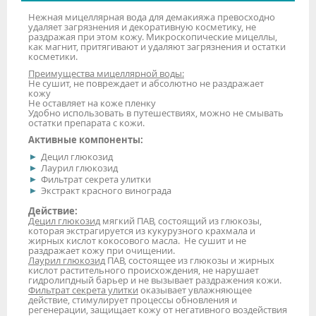
Нежная мицеллярная вода для демакияжа превосходно
удаляет загрязнения и декоративную косметику, не
раздражая при этом кожу. Микроскопические мицеллы,
как магнит, притягивают и удаляют загрязнения и остатки
косметики.
Преимущества мицеллярной воды:
Не сушит, не повреждает и абсолютно не раздражает
кожу
Не оставляет на коже пленку
Удобно использовать в путешествиях, можно не смывать
остатки препарата с кожи.
Активные компоненты:
Децил глюкозид
Лаурил глюкозид
Фильтрат секрета улитки
Экстракт красного винограда
Действие:
Децил глюкозид
мягкий ПАВ, состоящий из глюкозы,
которая экстрагируется из кукурузного крахмала и
жирных кислот кокосового масла. Не сушит и не
раздражает кожу при очищении.
Лаурил глюкозид
ПАВ, состоящее из глюкозы и жирных
кислот растительного происхождения, не нарушает
гидролипдный барьер и не вызывает раздражения кожи.
Фильтрат секрета улитки
оказывает увлажняющее
действие, стимулирует процессы обновления и
регенерации, защищает кожу от негативного воздействия