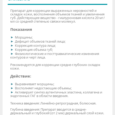
Препарат для коррекции выраженных неровностей и
складок кожи, восполнения объемов тканей и увеличения
губ. Действующее вещество - гиалуроновая кислота 20 мг/
мл со средней степенью связки молекул.
Показания
Морщины;
Дефицит объемов тканей лица;
Коррекция контура лица;
Коррекция объема губ;
Физиологические и посттравматические изменения
контуров и черт лица.
Рекомендуется для коррекции средне-глубоких складок
кожи.
Действие:
Выравнивает морщины;
Восполняет недостающие объемы;
Активирует синтез аутентичных эластина, коллагена и
эндогенных ГАГ в области введения.
Техника введения: Линейно-ретроградная, болюсная.
Глубина введения: Препарат вводится в средне-
дермальный и глубокий (от 2 мм) дермальный слой кожи.