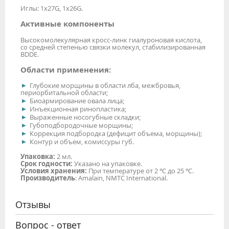
Иглы: 1x27G, 1x26G.
Активные компоненты
Высокомолекулярная кросс-линк гиалуроновая кислота,
со средней степенью связки молекул, стабилизированная
BDDE.
Области применения:
Глубокие морщины в области лба, межбровья,
периорбитальной области;
Биоармирование овала лица;
Инъекционная ринопластика;
Выраженные носогубные складки;
Губоподбородочные морщины;
Коррекция подбородка (дефицит объема, морщины);
Контур и объем, комиссуры губ.
Упаковка:
2 мл.
Срок годности:
Указано на упаковке.
Условия хранения:
При температуре от 2 ℃ до 25 ℃.
Производитель
: Amalain, NMTC International.
Отзывы
Вопрос - ответ