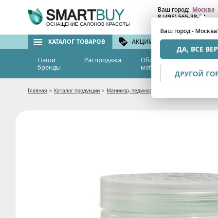
Ваш город:
Москва
8 (495) 565-38-74
8 (800) 775-82-76
(бе
ОСНАЩЕНИЕ САЛОНОВ КРАСОТЫ
Ваш город - Москва
КАТАЛОГ ТОВАРОВ
АКЦИИ И СКИДКИ
БРЕ
ДА, ВСЕ ВЕ
Наши
Распродажа
Оборудование и
Эс
бренды
мебель
м
ДРУГОЙ ГО
Главная
>
Каталог продукции
>
Маникюр, педикюр
>
Маски и Кремы для ног