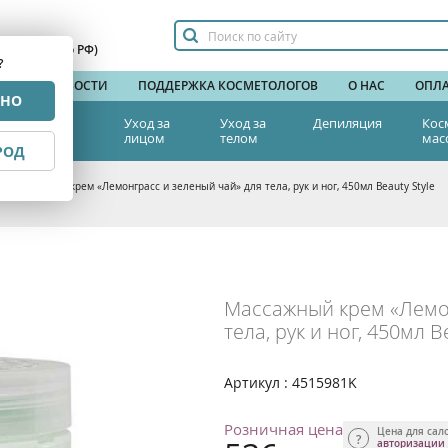
сплатный по РФ)
?
НДЫ
НОВОСТИ
ПОДДЕРЖКА КОСМЕТОЛОГОВ
О НАС
ОПЛА
РНО
тетическая
Уход за
Уход за
Депиляция
Кос
едицина
лицом
телом
мас
РОД
>
Массажный крем «Лемонграсс и зеленый чай» для тела, рук и ног, 450мл Beauty Style
Массажный крем «Лемон
тела, рук и ног, 450мл B
Артикул : 4515981K
Розничная цена
Цена для сал
авторизации