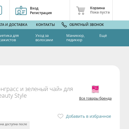
Корзина
Вход
Пока пуста
Регистрация
ТА И ДОСТАВКА
КОНТАКТЫ
ОБРАТНЫЙ ЗВОНОК
метика для
Уход за
Маникюр,
Ещё
сажистов
волосами
педикюр
грасс и зеленый чай» для
eauty Style
Все товары бренда
Добавить в избранное
она доступна после