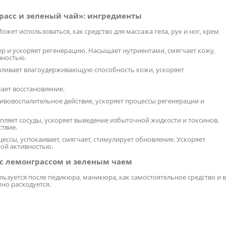
асс и зеленый чай»: ингредиенты
ет использоваться, как средство для массажа тела, рук и ног, крем
р и ускоряет регенерацию. Насыщает нутриентами, смягчает кожу,
вностью.
Усиливает влагоудерживающую способность кожи, ускоряет
ает восстановление.
ивовоспалительное действие, ускоряет процессы регенерации и
ляет сосуды, ускоряет выведение избыточной жидкости и токсинов.
твие.
ессы, успокаивает, смягчает, стимулирует обновление. Ускоряет
ной активностью.
 с лемонграссом и зеленым чаем
льзуется после педикюра, маникюра, как самостоятельное средство и в
но расходуется.