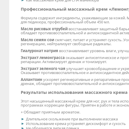
Как массажный крем для СПА маникюра
Профессиональный массажный крем «Лемонгр
Формула содержит ингредиенты, ухаживающие за кожей. Мож
для педикюра, профессиональный объем 450 мл.
Масло рисовых отрубей
восстанавливает защитный барье
обладает противовоспалительной и антиоксидантной акти
Масло семян сои
смягчает, питает и устраняет сухость. 
регенерацию, нейтрализует свободные радикалы.
Гиалуронат натрия
восстанавливает уровень влаги, улучш
Экстракт лемонграсса
оказывает антисептическое и прот
репарации. Активизирует дренаж и тонизирует.
Экстракт зеленого чая
улучшает кровообращение и укреп
Оказывает противовоспалительное и антиоксидантное дейс
Аллантоин
ускоряет регенеративные и репаративные проц
дренаж, обладает противовоспалительной и антиоксидант
Результаты использования массажного крема
Этот насыщенный массажный крем для ног, рук и тела испо
программах коррекции фигуры. Приятен в работе и эконом
+ Обладает приятным ароматом.
Длительное скольжение при выполнении массажа
Использование крема устраняет дискомфорт и сухость
Не образуется липкая пленка