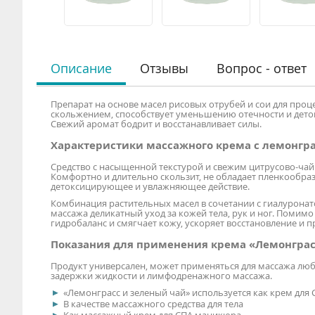
Описание
Отзывы
Вопрос - ответ
Препарат на основе масел рисовых отрубей и сои для про
скольжением, способствует уменьшению отечности и деток
Свежий аромат бодрит и восстанавливает силы.
Характеристики массажного крема с лемонгра
Средство с насыщенной текстурой и свежим цитрусово-чайн
Комфортно и длительно скользит, не обладает пленкообр
детоксицирующее и увлажняющее действие.
Комбинация растительных масел в сочетании с гиалуронат
массажа деликатный уход за кожей тела, рук и ног. Поми
гидробаланс и смягчает кожу, ускоряет восстановление и 
Показания для применения крема «Лемонграс
Продукт универсален, может применяться для массажа лю
задержки жидкости и лимфодренажного массажа.
«Лемонграсс и зеленый чай» используется как крем для
В качестве массажного средства для тела