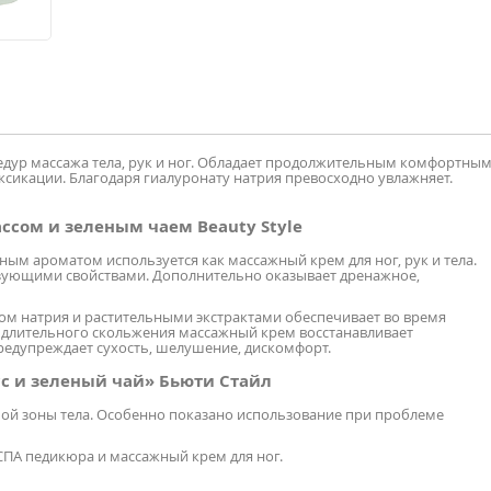
цедур массажа тела, рук и ног. Обладает продолжительным комфортны
сикации. Благодаря гиалуронату натрия превосходно увлажняет.
ссом и зеленым чаем Beauty Style
ым ароматом используется как массажный крем для ног, рук и тела.
азующими свойствами. Дополнительно оказывает дренажное,
ом натрия и растительными экстрактами обеспечивает во время
мо длительного скольжения массажный крем восстанавливает
предупреждает сухость, шелушение, дискомфорт.
с и зеленый чай» Бьюти Стайл
бой зоны тела. Особенно показано использование при проблеме
 СПА педикюра и массажный крем для ног.