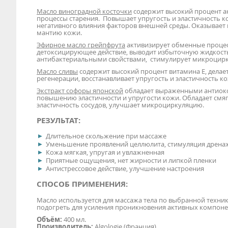
Масло виноградной косточки
содержит высокий процент ан
процессы старения. Повышает упругость и эластичность к
негативного влияния факторов внешней среды. Оказывает
мантию кожи.
Эфирное масло грейпфрута
активизирует обменные процесс
детоксицирующее действие, выводит избыточную жидкость
антибактериальными свойствами, стимулирует микроцирк
Масло сливы
содержит высокий процент витамина Е, делае
регенерации, восстанавливает упругость и эластичность к
Экстракт софоры японской
обладает выраженными антиокс
повышению эластичности и упругости кожи. Обладает см
эластичность сосудов, улучшает микроциркуляцию.
РЕЗУЛЬТАТ:
Длительное скольжение при массаже
Уменьшение проявлений целлюлита, стимуляция дрена
Кожа мягкая, упругая и увлажненная
Приятные ощущения, нет жирности и липкой пленки
Антистрессовое действие, улучшение настроения
СПОСОБ ПРИМЕНЕНИЯ:
Масло используется для массажа тела по выбранной техни
подогреть для усиления проникновения активных компонен
Объём:
400 мл.
Производитель:
Algologie (Франция).