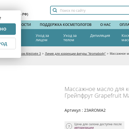
сплатный по РФ)
?
НДЫ
НОВОСТИ
ПОДДЕРЖКА КОСМЕТОЛОГОВ
О НАС
ОПЛА
РНО
тетическая
Уход за
Уход за
Депиляция
Кос
едицина
лицом
телом
мас
РОД
а
>
Уход за телом Algologie 3
>
Линия для коррекции фигуры "Aromabody"
>
Массажное ма
Массажное масло для 
Грейпфрут Grapefruit Ma
Артикул : 23AROMA2
Цена для салона доступна после
авторизации