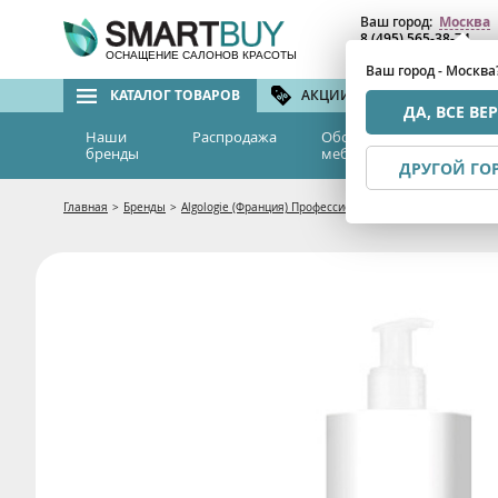
Ваш город:
Москва
8 (495) 565-38-74
8 (800) 775-82-76
(бе
ОСНАЩЕНИЕ САЛОНОВ КРАСОТЫ
Ваш город - Москва
КАТАЛОГ ТОВАРОВ
АКЦИИ И СКИДКИ
БРЕ
ДА, ВСЕ ВЕ
Наши
Распродажа
Оборудование и
Эс
бренды
мебель
м
ДРУГОЙ ГО
Главная
>
Бренды
>
Algologie (Франция) Профессиональная талассокосметик