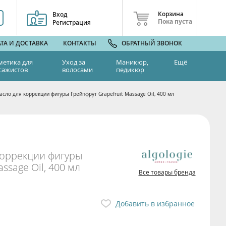
Корзина
Вход
Пока пуста
Регистрация
ТА И ДОСТАВКА
КОНТАКТЫ
ОБРАТНЫЙ ЗВОНОК
метика для
Уход за
Маникюр,
Ещё
сажистов
волосами
педикюр
сло для коррекции фигуры Грейпфрут Grapefruit Massage Oil, 400 мл
коррекции фигуры
ssage Oil, 400 мл
Все товары бренда
Добавить в избранное