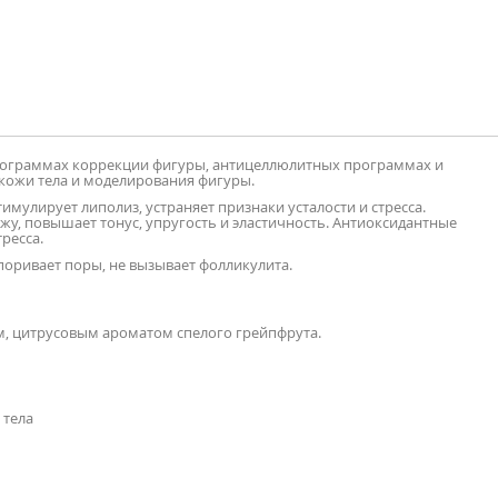
программах коррекции фигуры, антицеллюлитных программах и
кожи тела и моделирования фигуры.
улирует липолиз, устраняет признаки усталости и стресса.
жу, повышает тонус, упругость и эластичность. Антиоксидантные
тресса.
упоривает поры, не вызывает фолликулита.
им, цитрусовым ароматом спелого грейпфрута.
 тела