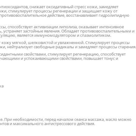
тиоксидантов, снижает оксидативный стресс кожи, замедляет
ожи, стимулирует процессы регенерации и защищает кожу от
 противовоспалительное действие, восстанавливает гидролипидную
ы, способствует активизации липолиза, оказывает интенсивное
, устраняет застойные явления. Обладает противовоспалительными и
уляцию, является иммуномодулятором и спазмолитиком.
т кожу мягкой, шелковистой и увлажненной. Стимулирует процессы
ожи, нейтрализует свободные радикалы и замедляет процессы старения
идантными свойствами, стимулирует регенерацию, способствует
ягчающими и успокаивающими свойствами, повышает тонус и
жа
ке. При необходимости, перед началом сеанса массажа, масло можно
тов и максимального антистрессового действия.