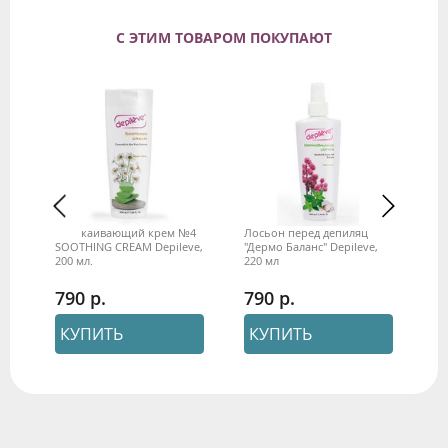
С ЭТИМ ТОВАРОМ ПОКУПАЮТ
Успокаивающий крем №4
Лосьон перед депиляцией
Во
TE
SOOTHING CREAM Depileve,
"Дермо Баланс" Depileve,
пл
200 мл.
220 мл
ка
De
790
790
1
КУПИТЬ
КУПИТЬ