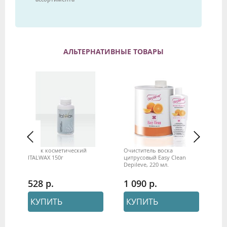
АЛЬТЕРНАТИВНЫЕ ТОВАРЫ
же
Тальк косметический
Очиститель воска
Во
ITALWAX 150г
цитрусовый Easy Clean
10
Depileve, 220 мл.
528
1 090
1
КУПИТЬ
КУПИТЬ