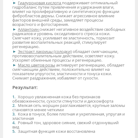
Гиалуроновая кислота
поддерживает оптимальный
гидробаланс путем привлечения и удержания влаги,
влияет на пролиферативную и синтетическую функции
фибробластов дермы. Снижает агрессивное влияние
факторов внешней среды, замедляет процессы
возрастного и фотостарения.
Аллантоин
снижает негативное воздействие свободных
радикалов и уровень оксидативного стресса кожи.
Смягчает кожу, усиливает ее эластичность, тормозит
развитие воспалительных реакций, стимулирует
регенерацию.
Экстракт лакрицы (солодки)
обладает смягчающим,
противовоспалительным действием, осветляет кожу.
Ускоряет обменные процессы и регенерацию.
Масло цветов розы
активирует регенерацию, обладает
смягчающим действием, положительно влияет на
показатели упругости, эластичности и тонуса кожи.
Снимает раздражения, избавляет от сухости.
Результат:
Хорошо увлажненная кожа без признаков
обезвоженности, сухости стянутости и дискомфорта
Мелкая сеть морщин разглаживается, крупные заломы
становятся менее четкими
Кожа в тонусе, более плотная и укрепленная, упругая и
эластичная
Ровный тон, здоровое сияние, свежий отдохнувший
вид
Защитная функция кожи восстановлена