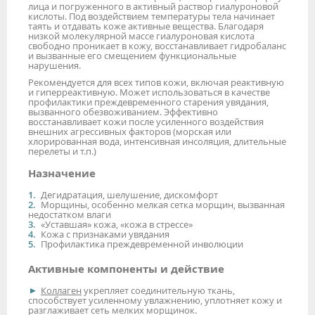
лица и погруженного в активный раствор гиалуроновой
кислоты. Под воздействием температуры тела начинает
таять и отдавать коже активные вещества. Благодаря
низкой молекулярной массе гиалуроновая кислота
свободно проникает в кожу, восстанавливает гидробаланс
и вызванные его смещением функциональные
нарушения.
Рекомендуется для всех типов кожи, включая реактивную
и гиперреактивную. Может использоваться в качестве
профилактики преждевременного старения увядания,
вызванного обезвоживанием. Эффективно
восстанавливает кожи после усиленного воздействия
внешних агрессивных факторов (морская или
хлорированная вода, интенсивная инсоляция, длительные
перелеты и т.п.)
Назначение
Дегидратация, шелушение, дискомфорт
Морщины, особенно мелкая сетка морщин, вызванная
недостатком влаги
«Уставшая» кожа, «кожа в стрессе»
Кожа с признаками увядания
Профилактика преждевременной инволюции
Активные компоненты и действие
Коллаген
укрепляет соединительную ткань,
способствует усиленному увлажнению, уплотняет кожу и
разглаживает сеть мелких морщинок.