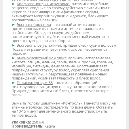
Биофлавоноиды цитрусовых
- витаминоподобные
вещества, сходные по своему действию с витамином Р.
Укрепляют капилляры и лимфатические сосуды,
активируют микроциркуляцию и дренаж, блокируют
воспалительные реакции.
Экстракт брокколи
- активный антиоксидант с
противовоспалительными и антибактериальными
свойствами. Обладает вяжущим действием,
витаминизирует кожу. Усиливает местный иммунитет,
препятствует развитию себореи.
Экстракт алоэ
увлажняет, придает блеск сухим волосам.
Подавляет развитие патогенной флоры, избавляет от
перхоти.
Аминокислотный комплекс
: аргинин, аспартамовая
кислота, глицин, аланин, серин, валин, пролин, треонин,
изолейцин, гистидин, фенилаланин. Восстанавливает
поврежденную структуру волос, укрепляет сцепления
чешуек кутикулы. Предотвращает появление новых
повреждений, усиливает гладкость и блеск волос.
Поликватерниум-55
- полимер, образующий
фиксирующую защитную пленку на поверхности волос.
Придает дополнительный блеск, препятствует потере
влаги.
Вымыть голову шампунем «Контроль». Нанести маску на
влажные волосы, распределить по всей длине. Оставить
на 10-15 минут для интенсивного воздействия, смыть
теплой водой.
Упаковка:
250 мл
Производитель:
Kativa