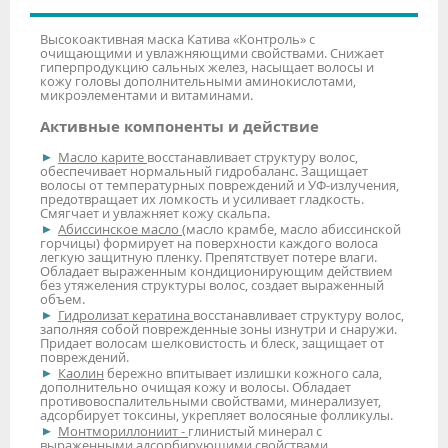
Высокоактивная маска Катива «Контроль» с
очищающими и увлажняющими свойствами. Снижает
гиперпродукцию сальных желез, насыщает волосы и
кожу головы дополнительными аминокислотами,
микроэлементами и витаминами.
Активные компоненты и действие
Масло карите
восстанавливает структуру волос,
обеспечивает нормальный гидробаланс. Защищает
волосы от температурных повреждений и УФ-излучения,
предотвращает их ломкость и усиливает гладкость.
Смягчает и увлажняет кожу скальпа.
Абиссинское масло (
масло крамбе, масло абиссинской
горчицы) формирует на поверхности каждого волоса
легкую защитную пленку. Препятствует потере влаги.
Обладает выраженным кондиционирующим действием
без утяжеления структуры волос, создает выраженный
объем.
Гидролизат кератина
восстанавливает структуру волос,
заполняя собой поврежденные зоны изнутри и снаружи.
Придает волосам шелковистость и блеск, защищает от
повреждений.
Каолин
бережно впитывает излишки кожного сала,
дополнительно очищая кожу и волосы. Обладает
противовоспалительными свойствами, минерализует,
адсорбирует токсины, укрепляет волосяные фолликулы.
Монтмориллониит -
глинистый минерал с
выраженными адсорбирующими свойствами.