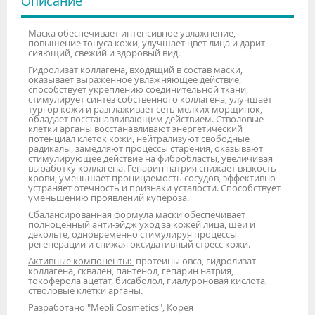
Описание
Маска обеспечивает интенсивное увлажнение,
повышение тонуса кожи, улучшает цвет лица и дарит
сияющий, свежий и здоровый вид.
Гидролизат коллагена, входящий в состав маски,
оказывает выраженное увлажняющее действие,
способствует укреплению соединительной ткани,
стимулирует синтез собственного коллагена, улучшает
тургор кожи и разглаживает сеть мелких морщинок,
обладает восстанавливающим действием. Стволовые
клетки арганы восстанавливают энергетический
потенциал клеток кожи, нейтрализуют свободные
радикалы, замедляют процессы старения, оказывают
стимулирующее действие на фибробласты, увеличивая
выработку коллагена. Гепарин натрия снижает вязкость
крови, уменьшает проницаемость сосудов, эффективно
устраняет отечность и признаки усталости. Способствует
уменьшению проявлений купероза.
Сбалансированная формула маски обеспечивает
полноценный анти-эйдж уход за кожей лица, шеи и
декольте, одновременно стимулируя процессы
регенерации и снижая оксидативный стресс кожи.
Активные компоненты:
протеины овса, гидролизат
коллагена, сквален, пантенол, гепарин натрия,
токоферола ацетат, бисаболол, гиалуроновая кислота,
стволовые клетки арганы.
Разработано "Meoli Cosmetics", Корея