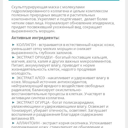
Скульптурирующая маска с молекулами
гидролизированного коллагена и целым комплексом
полезных природных веществ и растительных
компонентов. Укрепляет и подтягивает, делает более
четким овал лица. Нормализует обновление эпидермиса,
придает посвежевший ухоженный вид, сокращает
выраженность морщин.
Активные ингредиенты:
КОЛЛАГЕН - встраивается в естественный каркас кожи,
уменьшает сетку мелких морщин и снижает
выраженность глубоких заломов.
ЭКСТРАКТ ОРХИДЕИ - богатый поставщик кальция,
магния, азота, калия и других важных микроэлементов.
Питает, аккумулирует влагу, приводит к норме
жизнедеятельность клеток, надолго продлевая
молодость.
ЭКСТРАКТ АЛОЭ - накапливает и удерживает влагу в
коже. Мощный источник антиоксидантов,
нейтрализующий вредного воздействие свободных
радикалов, балансирует окислительно-
восстановительные процессы в клетках. Участвует в
активации синтеза коллагена.
ЭКСТРАКТ ОГУРЦА - богат полисахаридами,
увлажняющими и удерживающими влагу. Освежает и
тонизирует, убирает отечность, осветляет. Заглушает
воспаления и раздражения благодаря содержанию
витамина В9.
АЛЛАНТОИН - экстракт корня окопника. Успокаивает
раздраженную кожу, стимулирует ее обновление и