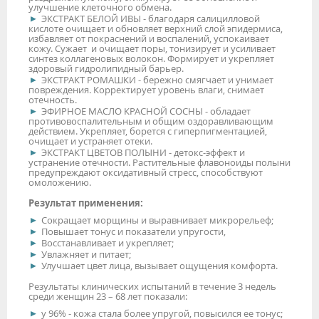
улучшение клеточного обмена.
ЭКСТРАКТ БЕЛОЙ ИВЫ - благодаря салицилловой
кислоте очищает и обновляет верхний слой эпидермиса,
избавляет от покраснений и воспалений, успокаивает
кожу. Сужает и очищает поры, тонизирует и усиливает
синтез коллагеновых волокон. Формирует и укрепляет
здоровый гидролипидный барьер.
ЭКСТРАКТ РОМАШКИ - бережно смягчает и унимает
повреждения. Корректирует уровень влаги, снимает
отечность.
ЭФИРНОЕ МАСЛО КРАСНОЙ СОСНЫ - обладает
противовоспалительным и общим оздоравливающим
действием. Укрепляет, борется с гиперпигментацией,
очищает и устраняет отеки.
ЭКСТРАКТ ЦВЕТОВ ПОЛЫНИ - детокс-эффект и
устранение отечности. Растительные флавоноиды полыни
предупреждают оксидативный стресс, способствуют
омоложению.
Результат применения:
Сокращает морщины и выравнивает микрорельеф;
Повышает тонус и показатели упругости,
Восстанавливает и укрепляет;
Увлажняет и питает;
Улучшает цвет лица, вызывает ощущения комфорта.
Результаты клинических испытаний в течение 3 недель
среди женщин 23 – 68 лет показали:
у 96% - кожа стала более упругой, повысился ее тонус;