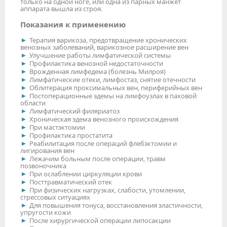
только на одной ноге, или одна из парных манжет
аппарата вышла из строя.
Показания к применению
Терапия варикоза, предотвращение хронических
венозных заболеваний, варикозное расширение вен
Улучшение работы лимфатической системы
Профилактика венозной недостаточности
Врожденная лимфедема (болезнь Милроя)
Лимфатические отеки, лимфостаз, снятие отечности
Облитерация проксимальных вен, периферийных вен
Постоперационные эдемы на лимфоузлах в паховой
области
Лимфатический филяриатоз
Хроническая эдема венозного происхождения
При мастэктомии
Профилактика простатита
Реабилитация после операций флебэктомии и
лигирования вен
Лежачим больным после операции, травм
позвоночника
При ослаблении циркуляции крови
Посттравматический отек
При физических нагрузках, слабости, утомлении,
стрессовых ситуациях
Для повышения тонуса, восстановления эластичности,
упругости кожи
После хирургической операции липосакции