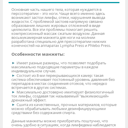
Основная часть нашего тела, которая нуждается в
перссотерапии – это ноги. Чаще всего именно здесь
возникают застои лимфы, отеки, нарушения вывода
жидкости. С проблемой застоев напрямую связано
образование лишних жировых отложений в виде
целлюлита. Все эти проблемы помогает решить
компрессионный массаж сжатым воздухом. Данная
восьмикамерная манжета для ноги на молнии
разработана специально для прессотерапии нижних
конечностей на аппаратах Lympha Press и Phlebo Press.
Особенности манжеты:
Имеет разные размеры, что позволяет подобрать
максимально подходящие параметры в каждом
индивидуальном случае.
Состоит из 8-ми перекрывающихся камер: такая
система обеспечивает постоянный уровень давления без
перепадов в местах соединения отсеков, что нередко
встречается в других системах.
Максимально достоверно имитирует физиологичный
ток лимфы, создавая так называемый "выжимающий»
дренажный эффект.
Сшита из качественных, прочных материалов, которые
можно обрабатывать любыми дезинфицирующими
средствами без содержания спирта.
Данные манжеты можно приобретать поштучно, что
очень удобно в ситуациях, когда лимфедема наблюдается