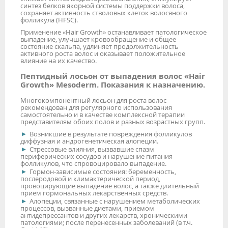
синтез белков якорной системы поддержки волоса,
сохраняет активность стволовых клеток волосяного
фолликула (HFSC).
Применение «Hair Growth» останавливает патологическое
выпадение, улучшает кровообращение и общее
состояние скальпа, удлиняет продолжительность
активного роста волос и оказывает положительное
влияние на их качество.
Пептидный лосьон от выпадения волос «Hair
Growth» Mesoderm. Показания к назначению.
Многокомпонентный лосьон для роста волос
рекомендован для регулярного использования
самостоятельно и в качестве комплексной терапии
представителям обоих полов и разных возрастных групп.
Возникшие в результате повреждения фолликулов
диффузная и андрогенетическая алопеции.
Стрессовые влияния, вызвавшие спазм
периферических сосудов и нарушение питания
фолликулов, что спровоцировало выпадение.
Гормон-зависимые состояния: беременность,
послеродовой и климактерической период,
провоцирующие выпадение волос, а также длительный
прием гормональных лекарственных средств.
Алопеции, связанные с нарушением метаболических
процессов, вызванные диетами, приемом
антидепрессантов и других лекарств, хроническими
патологиями; после перенесенных заболеваний (в т.ч.