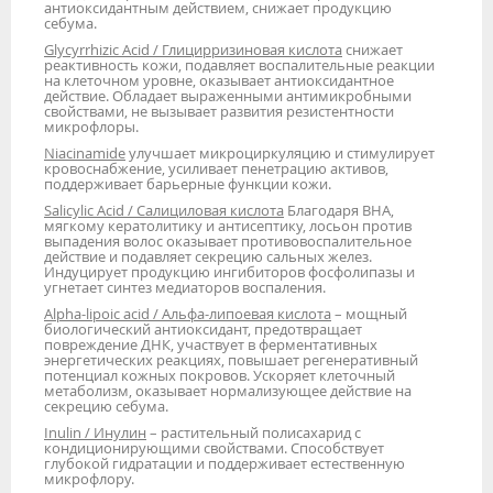
антиоксидантным действием, снижает продукцию
себума.
Glycyrrhizic Acid / Глицирризиновая кислота
снижает
реактивность кожи, подавляет воспалительные реакции
на клеточном уровне, оказывает антиоксидантное
действие. Обладает выраженными антимикробными
свойствами, не вызывает развития резистентности
микрофлоры.
Niacinamide
улучшает микроциркуляцию и стимулирует
кровоснабжение, усиливает пенетрацию активов,
поддерживает барьерные функции кожи.
Salicylic Acid / Салициловая кислота
Благодаря ВНА,
мягкому кератолитику и антисептику, лосьон против
выпадения волос оказывает противовоспалительное
действие и подавляет секрецию сальных желез.
Индуцирует продукцию ингибиторов фосфолипазы и
угнетает синтез медиаторов воспаления.
Alpha-lipoic acid / Альфа-липоевая кислота
– мощный
биологический антиоксидант, предотвращает
повреждение ДНК, участвует в ферментативных
энергетических реакциях, повышает регенеративный
потенциал кожных покровов. Ускоряет клеточный
метаболизм, оказывает нормализующее действие на
секрецию себума.
Inulin / Инулин
– растительный полисахарид с
кондиционирующими свойствами. Способствует
глубокой гидратации и поддерживает естественную
микрофлору.