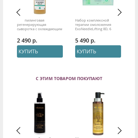
ge
Постпилинговая
Набор комплексной
Фо
мл
регенерирующая
терапии омоложения
ME
сыворотка с охлаждающим
ExoNeedleLifting 8D, 6
эффектом "PP Refresh
процедур, MESODERM
serum" 50 мл, Mesoderm
2 490
5 490
1
КУПИТЬ
КУПИТЬ
С ЭТИМ ТОВАРОМ ПОКУПАЮТ