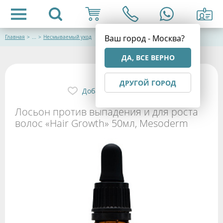
Ваш город - Москва?
Главная
>
...
>
Несмываемый уход
ДА, ВСЕ ВЕРНО
ДРУГОЙ ГОРОД
Добавить в избранное
Лосьон против выпадения и для роста
волос «Hair Growth» 50мл, Mesoderm