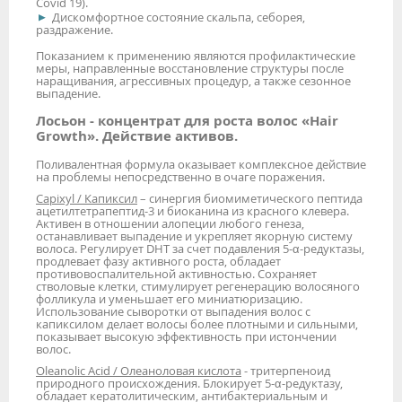
Covid 19).
Дискомфортное состояние скальпа, себорея,
раздражение.
Показанием к применению являются профилактические
меры, направленные восстановление структуры после
наращивания, агрессивных процедур, а также сезонное
выпадение.
Лосьон - концентрат для роста волос «Hair
Growth». Действие активов.
Поливалентная формула оказывает комплексное действие
на проблемы непосредственно в очаге поражения.
Capixyl / Капиксил
– синергия биомиметического пептида
ацетилтетрапептид-3 и биоканина из красного клевера.
Активен в отношении алопеции любого генеза,
останавливает выпадение и укрепляет якорную систему
волоса. Регулирует DHT за счет подавления 5-α-редуктазы,
продлевает фазу активного роста, обладает
противовоспалительной активностью. Сохраняет
стволовые клетки, стимулирует регенерацию волосяного
фолликула и уменьшает его миниатюризацию.
Использование сыворотки от выпадения волос с
капиксилом делает волосы более плотными и сильными,
показывает высокую эффективность при истончении
волос.
Oleanolic Acid / Олеаноловая кислота
- тритерпеноид
природного происхождения. Блокирует 5-α-редуктазу,
обладает кератолитическим, антибактериальным и