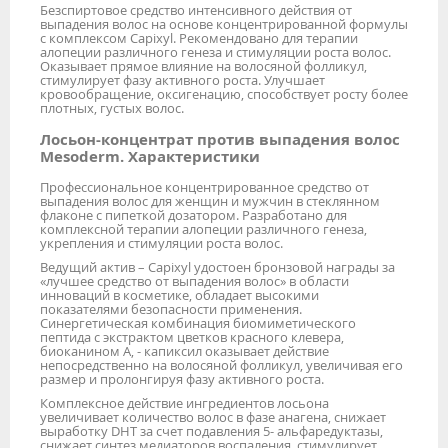
Безспиртовое средство интенсивного действия от
выпадения волос на основе концентрированной формулы
с комплексом Capixyl. Рекомендовано для терапии
алопеции различного генеза и стимуляции роста волос.
Оказывает прямое влияние на волосяной фолликул,
стимулирует фазу активного роста. Улучшает
кровообращение, оксигенацию, способствует росту более
плотных, густых волос.
Лосьон-концентрат против выпадения волос
Mesoderm. Характеристики
Профессиональное концентрированное средство от
выпадения волос для женщин и мужчин в стеклянном
флаконе с пипеткой дозатором. Разработано для
комплексной терапии алопеции различного генеза,
укрепления и стимуляции роста волос.
Ведущий актив – Capixyl удостоен бронзовой награды за
«лучшее средство от выпадения волос» в области
инноваций в косметике, обладает высокими
показателями безопасности применения.
Синергетическая комбинация биомиметического
пептида с экстрактом цветков красного клевера,
биоканином А, - капиксил оказывает действие
непосредственно на волосяной фолликул, увеличивая его
размер и пролонгируя фазу активного роста.
Комплексное действие ингредиентов лосьона
увеличивает количество волос в фазе анагена, снижает
выработку DHT за счет подавления 5- альфаредуктазы,
снижает синтез медиаторов воспаления, стимулирует