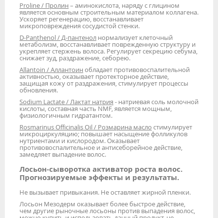
Proline / Пролин
– аминокислота, наряду с глицином
является основным строительным материалом коллагена.
Ускоряет регенерацию, восстанавливает
микроповреждения сосудистой стенки.
D-Panthenol / Д-пантенол
нормализует клеточный
метаболизм, восстанавливает поврежденную структуру и
укрепляет стержень волоса. Регулирует секрецию себума,
снижает зуд, раздражение, себорею.
Allantoin / Аллантоин
обладает противовоспалительной
активностью, оказывает протекторное действие,
защищая кожу от раздражения, стимулирует процессы
обновления.
Sodium Lactate / Лактат натрия
- натриевая соль молочной
кислоты, составная часть NMF, является мощным,
физиологичным гидратантом.
Rosmarinus Officinalis Oil / Розмарина масло
стимулирует
микроциркуляцию; повышает насыщение фолликулов
нутриентами и кислородом. Оказывает
противовоспалительное и антисеборейное действие,
замедляет выпадение волос.
Лосьон-сыворотка активатор роста волос.
Прогнозируемые эффекты и результаты.
Не вызывает привыкания. Не оставляет жирной пленки.
Лосьон Мезодерм оказывает более быстрое действие,
чем другие рыночные лосьоны против выпадения волос,
можно купить и использовать данный продукт, не