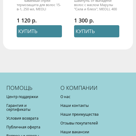
Несмываемый спрей
Шампунь от выпадения
Ша
ила
термозащита для волос 15-
волос с маслом Марулы
оч
в-1, 250 мл, MEOLI
"Сила и блеск", MEOLI, 400
ро
мл
ут
це
1 120
1 300
8
КУПИТЬ
КУПИТЬ
ПОМОЩЬ
О КОМПАНИИ
Центр поддержки
О нас
Гарантия и
Наши контакты
сертификаты
Наши преимущества
Условия возврата
Отзывы покупателей
Публичная оферта
Наши вакансии
Вопросы и ответы