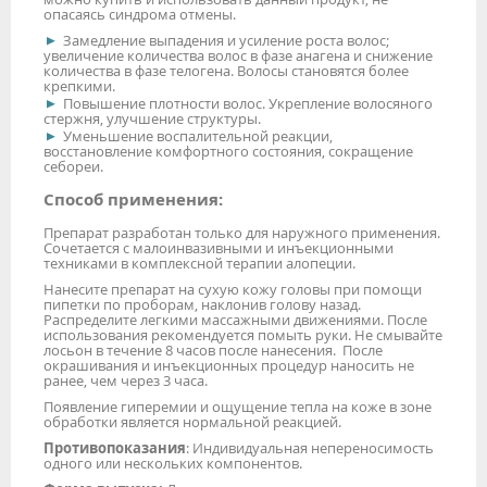
опасаясь синдрома отмены.
Замедление выпадения и усиление роста волос;
увеличение количества волос в фазе анагена и снижение
количества в фазе телогена. Волосы становятся более
крепкими.
Повышение плотности волос. Укрепление волосяного
стержня, улучшение структуры.
Уменьшение воспалительной реакции,
восстановление комфортного состояния, сокращение
себореи.
Способ применения:
Препарат разработан только для наружного применения.
Сочетается с малоинвазивными и инъекционными
техниками в комплексной терапии алопеции.
Нанесите препарат на сухую кожу головы при помощи
пипетки по проборам, наклонив голову назад.
Распределите легкими массажными движениями. После
использования рекомендуется помыть руки. Не смывайте
лосьон в течение 8 часов после нанесения. После
окрашивания и инъекционных процедур наносить не
ранее, чем через 3 часа.
Появление гиперемии и ощущение тепла на коже в зоне
обработки является нормальной реакцией.
Противопоказания
: Индивидуальная непереносимость
одного или нескольких компонентов.