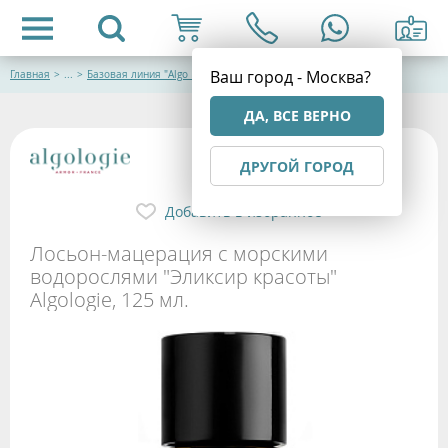
Ваш город - Москва?
Главная
>
...
>
Базовая линия "Algo Essentials" Algologie
ДА, ВСЕ ВЕРНО
ДРУГОЙ ГОРОД
Добавить в избранное
Лосьон-мацерация с морскими
водорослями "Эликсир красоты"
Algologie, 125 мл.