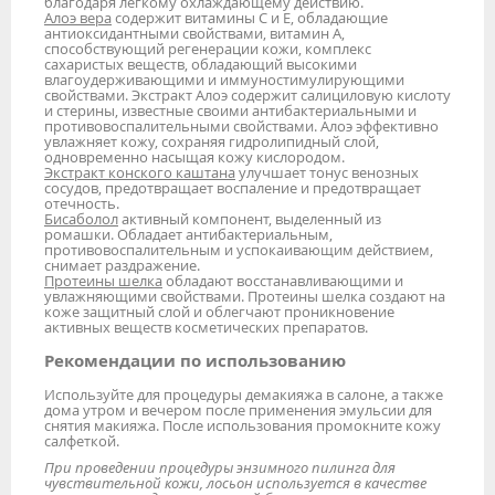
благодаря легкому охлаждающему действию.
Алоэ вера
содержит витамины С и Е, обладающие
антиоксидантными свойствами, витамин А,
способствующий регенерации кожи, комплекс
сахаристых веществ, обладающий высокими
влагоудерживающими и иммуностимулирующими
свойствами. Экстракт Алоэ содержит салициловую кислоту
и стерины, известные своими антибактериальными и
противовоспалительными свойствами. Алоэ эффективно
увлажняет кожу, сохраняя гидролипидный слой,
одновременно насыщая кожу кислородом.
Экстракт конского каштана
улучшает тонус венозных
сосудов, предотвращает воспаление и предотвращает
отечность.
Бисаболол
активный компонент, выделенный из
ромашки. Обладает антибактериальным,
противовоспалительным и успокаивающим действием,
снимает раздражение.
Протеины шелка
обладают восстанавливающими и
увлажняющими свойствами. Протеины шелка создают на
коже защитный слой и облегчают проникновение
активных веществ косметических препаратов.
Рекомендации по использованию
Используйте для процедуры демакияжа в салоне, а также
дома утром и вечером после применения эмульсии для
снятия макияжа. После использования промокните кожу
салфеткой.
При проведении процедуры энзимного пилинга для
чувствительной кожи, лосьон используется в качестве