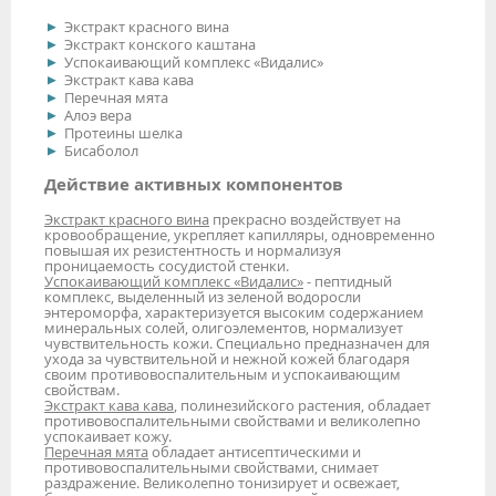
Экстракт красного вина
Экстракт конского каштана
Успокаивающий комплекс «Видалис»
Экстракт кава кава
Перечная мята
Алоэ вера
Протеины шелка
Бисаболол
Действие активных компонентов
Экстракт красного вина
прекрасно воздействует на
кровообращение, укрепляет капилляры, одновременно
повышая их резистентность и нормализуя
проницаемость сосудистой стенки.
Успокаивающий комплекс «Видалис»
- пептидный
комплекс, выделенный из зеленой водоросли
энтероморфа, характеризуется высоким содержанием
минеральных солей, олигоэлементов, нормализует
чувствительность кожи. Специально предназначен для
ухода за чувствительной и нежной кожей благодаря
своим противовоспалительным и успокаивающим
свойствам.
Экстракт кава кава
, полинезийского растения, обладает
противовоспалительными свойствами и великолепно
успокаивает кожу.
Перечная мята
обладает антисептическими и
противовоспалительными свойствами, снимает
раздражение. Великолепно тонизирует и освежает,