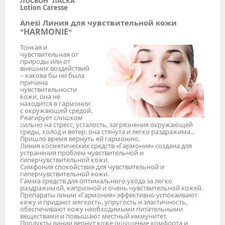
ЛОСЬОН
"
ЛАСКА"
Lotion Caresse
Anesi Линия для чувствительной кожи
HARMONIE
"
"
Тонкая и
чувствительная от
природы или от
внешних воздействий
– какова бы ни была
причина
чувствительности
кожи, она не
находится в гармонии
с окружающей средой.
Реагирует слишком
сильно на стресс, усталость, загрязнения окружающей
среды, холод и ветер; она стянута и легко раздражима...
Пришло время вернуть ей гармонию.
Линия косметических средств «Гармония» создана для
устранения проблем чувствительной и
гиперчувствительной кожи.
Симфония спокойствия для чувствительной и
гиперчувствительной кожи.
Гамма средств для оптимального ухода за легко
раздражимой, капризной и очень чувствительной кожей.
Препараты линии «Гармония» эффективно успокаивают
кожу и придают мягкость, упругость и эластичность,
обеспечивают кожу необходимыми питательными
веществами и повышают местный иммунитет.
Продукты линии вернут коже ощущение комфорта и