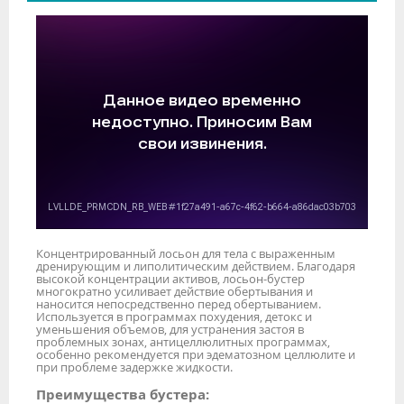
Концентрированный лосьон для тела с выраженным
дренирующим и липолитическим действием. Благодаря
высокой концентрации активов, лосьон-бустер
многократно усиливает действие обертывания и
наносится непосредственно перед обертыванием.
Используется в программах похудения, детокс и
уменьшения объемов, для устранения застоя в
проблемных зонах, антицеллюлитных программах,
особенно рекомендуется при эдематозном целлюлите и
при проблеме задержке жидкости.
Преимущества бустера: