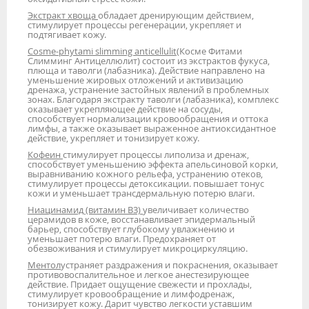
Экстракт хвоща
обладает дренирующим действием,
стимулирует процессы регенерации, укрепляет и
подтягивает кожу.
Cosme-phytami slimming anticellulit
(Косме Фитами
Слимминг Антицеллюлит) состоит из экстрактов фукуса,
плюща и таволги (лабазника). Действие направлено на
уменьшение жировых отложений и активизацию
дренажа, устранение застойных явлений в проблемных
зонах. Благодаря экстракту таволги (лабазника), комплекс
оказывает укрепляющее действие на сосуды,
способствует нормализации кровообращения и оттока
лимфы, а также оказывает выраженное антиоксидантное
действие, укрепляет и тонизирует кожу.
Кофеин
стимулирует процессы липолиза и дренаж,
способствует уменьшению эффекта апельсиновой корки,
выравниванию кожного рельефа, устранению отеков,
стимулирует процессы детоксикации. повышает тонус
кожи и уменьшает трансдермальную потерю влаги.
Ниацинамид (витамин В3)
увеличивает количество
церамидов в коже, восстанавливает эпидермальный
барьер, способствует глубокому увлажнению и
уменьшает потерю влаги. Предохраняет от
обезвоживания и стимулирует микроциркуляцию.
Ментол
устраняет раздражения и покраснения, оказывает
противовоспалительное и легкое анестезирующее
действие. Придает ощущение свежести и прохлады,
стимулирует кровообращение и лимфодренаж,
тонизирует кожу. Дарит чувство легкости уставшим