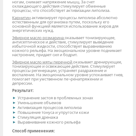
ногам, снимает напряжение мышц. За счет
охлаждающего действия стимулирует обменные
процессы, что способствует активизации липолиза.
Карнитин
активизирует процессы липолиза абсолютно
естественным для организма путем, поскольку его
основной функцией является использование жиров для
энергетических нужд.
Эфирное масло розмарина
оказывает тонизирующее,
антисептическое и действие, стимулирует выведение
избыточной жидкости, способствует выравниванию
кожного рельефа. На эмоциональном уровне поднимает
настроение, придает сил и бодрит.
Эфирное масло мяты перечной
оказывает дренирующее,
тонизирующее и освежающее действие. Стимулирует
процессы регенерации, устраняет раздражение и
воспаление. На эмоциональном уровне успокаивает гнев,
помогает при умственном пе¬ренапряжении и
депрессии.
Результат:
Устранение застоя в проблемных зонах
Уменьшение объемов
Активизация процессов липолиза
Повышение тонуса и упругости кожи
Стимуляция дренажа
Выравнивание кожного рельефа
Способ применения: