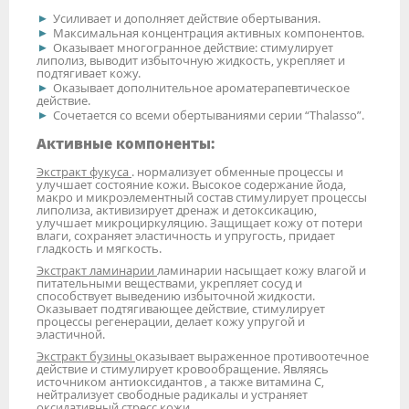
Усиливает и дополняет действие обертывания.
Максимальная концентрация активных компонентов.
Оказывает многогранное действие: стимулирует
липолиз, выводит избыточную жидкость, укрепляет и
подтягивает кожу.
Оказывает дополнительное ароматерапевтическое
действие.
Сочетается со всеми обертываниями серии “Thalasso”.
Активные компоненты:
Экстракт фукуса
. нормализует обменные процессы и
улучшает состояние кожи. Высокое содержание йода,
макро и микроэлементный состав стимулирует процессы
липолиза, активизирует дренаж и детоксикацию,
улучшает микроциркуляцию. Защищает кожу от потери
влаги, сохраняет эластичность и упругость, придает
гладкость и мягкость.
Экстракт ламинарии
ламинарии насыщает кожу влагой и
питательными веществами, укрепляет сосуд и
способствует выведению избыточной жидкости.
Оказывает подтягивающее действие, стимулирует
процессы регенерации, делает кожу упругой и
эластичной.
Экстракт бузины
оказывает выраженное противоотечное
действие и стимулирует кровообращение. Являясь
источником антиоксидантов , а также витамина C,
нейтрализует свободные радикалы и устраняет
оксидативный стресс кожи.