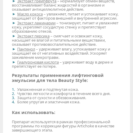
Экстракт грейпфрута
– нормализует обмен веществ,
восстанавливает баланс жидкостей в организме и
оказывает антицеллюлитное действие.
Масло кокоса
– увлажняет, питает и успокаивает кожу,
защищает от факторов внешней и внутренней агрессии.
Экстракт ламинарии
– тонизирует, питает и увлажняет
кожу, укрепляет сосудистую стенку и препятствует
образованию отеков.
Экстракт персика
– смягчает и освежает кожу,
насыщает ее влагой и питательными веществами,
оказывает противовоспалительное действие.
Пантенол
– удерживает влагу, успокаивает кожу и
защищает ее от негативных воздействий. Ускоряет
заживление микротравм.
Гиалуроновая кислота
– удерживает воду в дерме и
препятствует ее потере.
Результаты применения лифтинговой
эмульсии для тела Beauty Style:
Увлажненная и подтянутая кожа.
Чувство легкости и комфорта в течение всего дня.
Защита от сухости и обезвоживания.
Более упругая и эластичная кожа.
Как использовать:
Препарат используется в рамках профессиональной
программы по коррекции фигуры Artichoke в качестве
завершающего этапа.