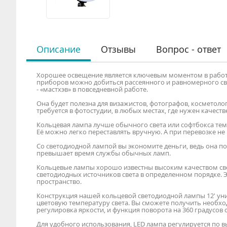
Описание
Отзывы
Вопрос - ответ
Хорошее освещение является ключевым моментом в работ
приборов можно добиться рассеянного и равномерного свет
- «мастхэв» в повседневной работе.
Она будет полезна для визажистов, фотографов, косметоло
требуется в фотостудии, в любых местах, где нужен качеств
Кольцевая лампа лучше обычного света или софтбокса тем, ч
Её можно легко переставлять вручную. А при перевозке н
Со светодиодной лампой вы экономите деньги, ведь она по
превышает время службы обычных ламп.
Кольцевые лампы хорошо известны высоким качеством све
светодиодных источников света в определенном порядке. Э
пространство.
Конструкция нашей кольцевой светодиодной лампы 12' уни
цветовую температуру света. Вы сможете получить необход
регулировка яркости, и функция поворота на 360 градусов 
Для удобного использования, LED лампа регулируется по 