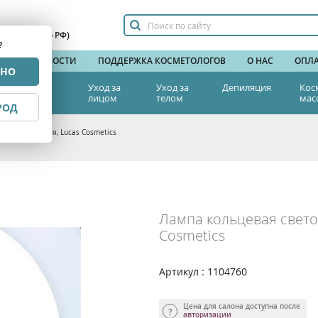
сплатный по РФ)
?
НДЫ
НОВОСТИ
ПОДДЕРЖКА КОСМЕТОЛОГОВ
О НАС
ОПЛА
РНО
тетическая
Уход за
Уход за
Депиляция
Кос
едицина
лицом
телом
мас
РОД
дная 12',белая, Lucas Cosmetics
Лампа кольцевая светод
Cosmetics
Артикул : 1104760
Цена для салона доступна после
авторизации