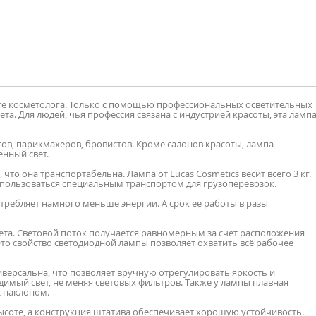
е косметолога. Только с помощью профессиональных осветительных
а. Для людей, чья профессия связана с индустрией красоты, эта ламп
гов, парикмахеров, бровистов. Кроме салонов красоты, лампа
енный свет.
то она транспортабельна. Лампа от Lucas Cosmetics весит всего 3 кг.
е пользоваться специальным транспортом для грузоперевозок.
требляет намного меньше энергии. А срок ее работы в разы
та. Световой поток получается равномерным за счет расположения
то свойство светодиодной лампы позволяет охватить всё рабочее
версальна, что позволяет вручную отрегулировать яркость и
имый свет, не меняя световых фильтров. Также у лампы плавная
с наклоном.
высоте, а конструкция штатива обеспечивает хорошую устойчивость.