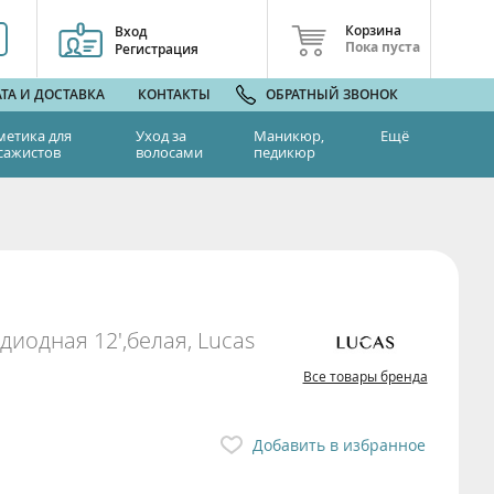
Корзина
Вход
Пока пуста
Регистрация
ТА И ДОСТАВКА
КОНТАКТЫ
ОБРАТНЫЙ ЗВОНОК
метика для
Уход за
Маникюр,
Ещё
сажистов
волосами
педикюр
иодная 12',белая, Lucas
Все товары бренда
Добавить в избранное