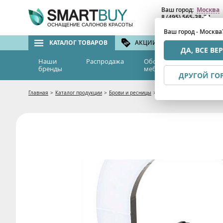
Ваш город:
Москва
8 (495) 565-38-74
8 (800) 775-82-76
(бе
ОСНАЩЕНИЕ САЛОНОВ КРАСОТЫ
Ваш город - Москва
КАТАЛОГ ТОВАРОВ
АКЦИИ И СКИДКИ
БРЕ
ДА, ВСЕ ВЕ
Наши
Распродажа
Оборудование и
Эс
бренды
мебель
м
ДРУГОЙ ГО
Главная
>
Каталог продукции
>
Брови и ресницы
>
Лампа кольцевая светодио