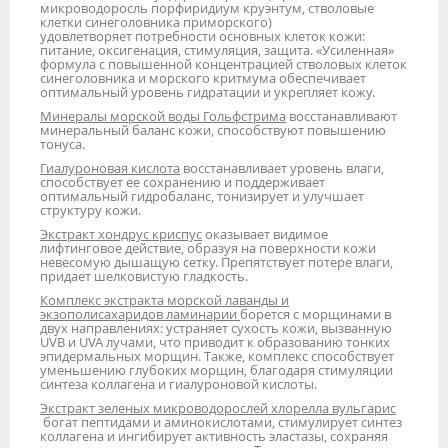
микроводоросль порфиридиум круэнтум, стволовые
клетки синеголовника приморского)
удовлетворяет потребности основных клеток кожи:
питание, оксигенация, стимуляция, защита. «Усиленная»
формула с повышенной концентрацией стволовых клеток
синеголовника и морского критмума обеспечивает
оптимальный уровень гидратации и укрепляет кожу.
Минералы морской воды Гольфстрима
восстанавливают
минеральный баланс кожи, способствуют повышению
тонуса.
Гиалуроновая кислота
восстанавливает уровень влаги,
способствует ее сохранению и поддерживает
оптимальный гидробаланс, тонизирует и улучшает
структуру кожи.
Экстракт хондрус криспус
оказывает видимое
лифтинговое действие, образуя на поверхности кожи
невесомую дышащую сетку. Препятствует потере влаги,
придает шелковистую гладкость.
Комплекс экстракта морской лаванды и
экзополисахаридов ламинарии
борется с морщинами в
двух направлениях: устраняет сухость кожи, вызванную
UVB и UVA лучами, что приводит к образованию тонких
эпидермальных морщин. Также, комплекс способствует
уменьшению глубоких морщин, благодаря стимуляции
синтеза коллагена и гиалуроновой кислоты.
Экстракт зеленых микроводорослей хлорелла вульгарис
богат пептидами и аминокислотами, стимулирует синтез
коллагена и ингибирует активность эластазы, сохраняя