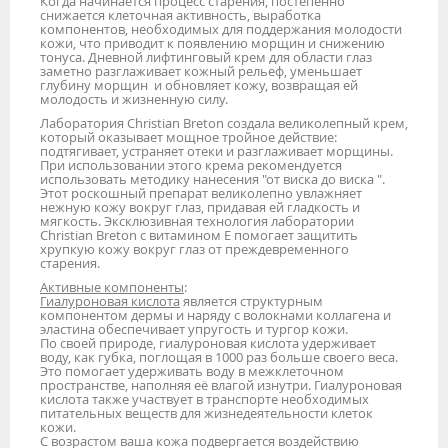
Когда начинается процесс старения, постепенно
снижается клеточная активность, выработка
компонентов, необходимых для поддержания молодости
кожи, что приводит к появлению морщин и снижению
тонуса. Дневной лифтинговый крем для области глаз
заметно разглаживает кожный рельеф, уменьшает
глубину морщин и обновляет кожу, возвращая ей
молодость и жизненную силу.
Лаборатория Christian Breton создала великолепный крем,
который оказывает мощное тройное действие:
подтягивает, устраняет отеки и разглаживает морщины.
При использовании этого крема рекомендуется
использовать методику нанесения "от виска до виска ".
Этот роскошный препарат великолепно увлажняет
нежную кожу вокруг глаз, придавая ей гладкость и
мягкость. Эксклюзивная технология лаборатории
Christian Breton с витамином Е помогает защитить
хрупкую кожу вокруг глаз от преждевременного
старения.
Активные компоненты
:
Гиалуроновая кислота
является структурным
компонентом дермы и наряду с волокнами коллагена и
эластина обеспечивает упругость и тургор кожи.
По своей природе, гиалуроновая кислота удерживает
воду, как губка, поглощая в 1000 раз больше своего веса.
Это помогает удерживать воду в межклеточном
пространстве, наполняя её влагой изнутри. Гиалуроновая
кислота также участвует в транспорте необходимых
питательных веществ для жизнедеятельности клеток
кожи.
С возрастом ваша кожа подвергается воздействию