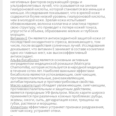
негативных факторов окружающей среды и
ультрафиолетовых лучей, что сказывается на синтезе
гиалуроновой кислоты, которой становится все меньше и
меньше. Исследования показывают, что в зрелой коже
содержится более низкий уровень гиалуроновой кислоты,
чем в молодой коже. Зрелая кожа испытывает
обезвоживание, волокна коллагена и эластина теряют
свою структуру, что приводит к потере кожей тонуса,
упругости и объема, образованию мелких и глубоких
морщин.
Витамин E
Он является антиоксидантной защитой кожи от
последствий оксидантного стресса, возникающего, том
числе, после воздействия солнечных лучей. Исследования
доказывают, что витамин Е занимает в составе косметики
одно из главных мест, как высокоэффективный
антиоксидант.
Альфа-бисаболол
является основным активным
ингредиентом медицинской ромашки (Matricaria
Chamomilla), которая используется в народной медицине
в течение сотен лет. Наиболее важными эффектами
бисаболола являются успокаивающие, смягчающие,
противовоспалительные, ранозаживляющие,
антибактериальные и противогрибковые свойства.
Масло карите (ши)
обладает увлажняющим, смягчающим,
противовоспалительным и защитным действием,
является природным УФ фильтром. Масло карите широко
применяется при различных кожных проблемах: рубцы,
экземы, ожоги, сыпь, дегидратация кожи, трещины на
губах, растяжки и морщины.
Аллантоин
эффективно устраняет признаки раздражения,
смягчая кожу, устраняет отеки.