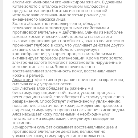
алхимики именовали его «эликсиром жизни». В древнем
Китае золото считалось источником молодости и
представительницы богатых и знатных сословий
использовали специальные золотые ролики для
ежедневного массажа лица.
Золото абсолютно гипоаллергенно, обладает
великолепными антиоксидантными свойствами и
противовоспалительным действием. Одним из наиболее
важных косметических свойств золота является его
высокая проникающая способность, золото великолепно
проникает глубоко в кожу, что усиливает действие других
активных компонентов. Золото стимулирует
кровообращение, ускоряет процессы метаболизма и
активизирует процессы регенерации. Кроме того золото,
электроны золота помогают восстановить нарушенные
межклеточные связи. Золото великолепно
восстанавливает эластичность кожи, восстанавливает
кожный рельеф.
Аллантоин
эффективно устраняет признаки раздражения,
смягчая кожу, устраняет отеки.
Сок листьев алоэ
обладает выраженными
биостимулирующими свойствами, ускорят процессы
регенерации тканей, способствует быстрому устранению
раздражения. Способствует интенсивному увлажнению,
повышению эластичности кожи, замедлению процессов
старения, стимулирует процессы насыщения кислородом.
Алоэ насыщает кожу полезными и необходимыми
питательными веществами, стимулирует выведение
токсинов.
Хондроитин сульфат
оказывает восстанавливающее и
противовоспалительное действие, великолепно
увлажняет кожу, стимулирует синтез коллагена.