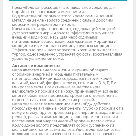
Крем «Золотая роскошь» - это идеальное средство для
борьбы c возрастными изменениями.
В удивительной формуле этого крема самый ценный
металл на Земле - золото соединен с самым дорогим
морским ингредиентом – икрой.
Крем «золотая драгоценность», содержащий мощный
дуэт экстрактов икры и золота, эффективно улучшает
внешний вид кожи, насыщая необходимыми
питательными веществами, разглаживает морщины и
морщинки и уменьшает глубину крупных морщин.
Эффективно повышает упругость кожи и повышает её
тургор, одновременно устраняет сухость, восстанавливая
уровень увлажнения кожи.
Активные компоненты:
Икра
является началом жизни. Икринки обладают
огромной энергией и мощным питательным
потенциалом. В икринках содержатся натрий, калий,
кальций, магний, фосфор, железо, витамины D, A, E, F и
микроэлементы. Все активные вещества икры
великолепно проникают в кожу, принимают участие во
многих обменных процессах, кроме того, компоненты
икры не вызывают аллергических реакций.
Икра оказывает великолепное анти - эйдж действие,
поскольку её активные компоненты глубоко проникают в
кожу и стимулируют процессы регенерации, выравнивая
рельеф, разглаживая морщины, одновременно питая и
восстанавливая энергетический уровень клеток кожи.
Коллоидное золото
представляет собой суспензию из
мельчайших наночастиц золота. Удивительные качества
коллоидного золота известны с незапамятных времен,